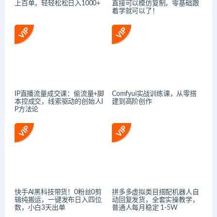
上百单，轻轻松松日入1000+
直接可以模仿复制，零基础跟
着学就可以了！
IP直播流量成交课：偷流量+脚
Comfyui实战训练课，从零搭
本控成交，线索驱动的创始人I
建到高阶创作
P方法论
快手AI黑科技带货！0粉丝0剪
拼多多虚拟类目搭配机器人自
辑纯搬运，一键发布日入四位
动回复发货，全套实操教学，
数，小白3天出单
普通人每月稳定 1-5W