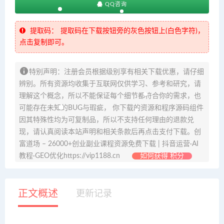
QQ咨询
提取码：
提取码在下载按钮旁的灰色按钮上(白色字符)，
点击复制即可。
特别声明：注册会员根据级别享有相关下载优惠，请仔细
辨别。所有资源均收集于互联网仅供学习、参考和研究，请
理解这个概念，所以不能保证每个细节都符合你的需求，也
可能存在未知的BUG与瑕疵， 你下载的资源和程序源码组件
因其特殊性均为可复制品，所以不支持任何理由的退款兑
现，请认真阅读本站声明和相关条款后再点击支付下载。创
富道场 – 26000+创业副业课程资源免费下载 | 抖音运营·AI
教程·GEO优化https://vip1188.cn
如何获得 积分
正文概述
更新记录