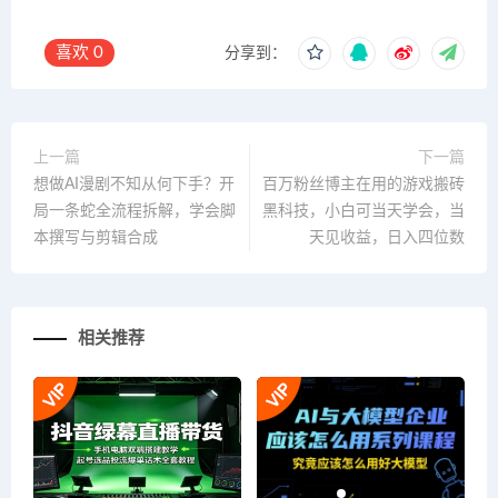
喜欢
0
分享到：
上一篇
下一篇
想做AI漫剧不知从何下手？开
百万粉丝博主在用的游戏搬砖
局一条蛇全流程拆解，学会脚
黑科技，小白可当天学会，当
本撰写与剪辑合成
天见收益，日入四位数
相关推荐