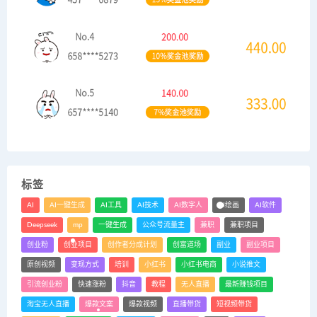
标签
AI
AI一键生成
AI工具
AI技术
AI数字人
AI绘画
AI软件
Deepseek
mp
一键生成
公众号流量主
兼职
兼职项目
创业粉
创业项目
创作者分成计划
创富道场
副业
副业项目
原创视频
变现方式
培训
小红书
小红书电商
小说推文
引流创业粉
快速涨粉
抖音
教程
无人直播
最新赚钱项目
淘宝无人直播
爆款文案
爆款视频
直播带货
短视频带货