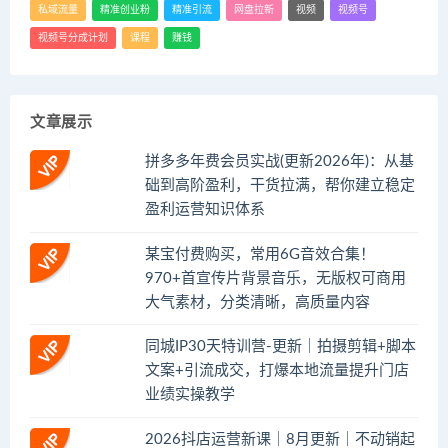
私域流量
精准创业粉
精准引流
网盘拉新
视频
视频号
视频号分成计划
课程
赚钱
文章展示
拼多多年费会员实战(更新2026年)：从基
础到高阶盈利，干货拉满，帮你建立稳定
盈利运营知识体系
某宝付费购买，常用6G音效合集！
970+首宣传片背景音乐，无版权可商用
大气素材，分类清晰，高质量内容
同城IP30天特训营-更新｜拍摄剪辑+脚本
文案+引流成交，打爆本地流量提升门店
业绩实操教学
2026抖店运营新课｜8月更新｜不动销起