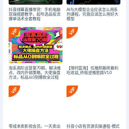
抖音绿幕直播带货：手机电脑
AI与大模型企业应该怎么用系
双端搭建教学，起号选品投流
列课程，究竟应该怎么用好大
爆单话术全套教程
模型
淘系高阶运营第70期，解决难
【限时蓝海】任推邦搬砖暴利
点、改内外销策略，大佬操盘
吃收益_终极逆推思路V1.0
方法，标品从0到爆款全过程
零成本卖影视会员，一天卖出
抖音小店有货源实操课程-模式