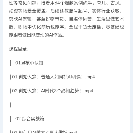
性等常见问题；接着用64个爆款案例练手，育儿、古风、
动漫等场景全覆盖。后续还教账号起号、实体行业获客、
剪映AI剪辑，甚至好物带货、自媒体运营，生活里做艺术
照、职场中优化简历也能学。全程干货无废话，零基础也
能跟着做出能变现的AI作品。
课程目录：
├─01.ai核心认知
│01.创始人篇：普通人如何抓AI机遇！.mp4
│02.创始人篇：AI时代3个必知趋势！.mp4
│
├─02.综合实战篇
│01.如何用AI做太乙真人做饭.mp4