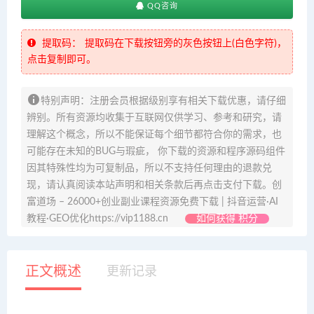
QQ咨询
提取码：
提取码在下载按钮旁的灰色按钮上(白色字符)，
点击复制即可。
特别声明：注册会员根据级别享有相关下载优惠，请仔细
辨别。所有资源均收集于互联网仅供学习、参考和研究，请
理解这个概念，所以不能保证每个细节都符合你的需求，也
可能存在未知的BUG与瑕疵， 你下载的资源和程序源码组件
因其特殊性均为可复制品，所以不支持任何理由的退款兑
现，请认真阅读本站声明和相关条款后再点击支付下载。创
富道场 – 26000+创业副业课程资源免费下载 | 抖音运营·AI
教程·GEO优化https://vip1188.cn
如何获得 积分
正文概述
更新记录