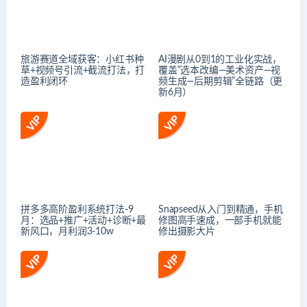
旅游赛道全域获客：小红书种
AI漫剧从0到1的工业化实战，
草+视频号引流+截流打法，打
覆盖“选本改编—美术资产—视
造盈利闭环
频生成—后期剪辑”全链路（更
新6月）
拼多多高阶盈利系统打法-9
Snapseed从入门到精通，手机
月：选品+推广+活动+诊断+最
修图高手速成，一部手机就能
新风口，月利润3-10w
修出摄影大片