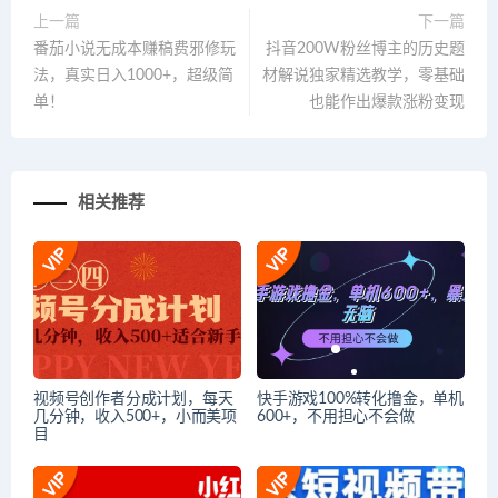
上一篇
下一篇
番茄小说无成本赚稿费邪修玩
抖音200W粉丝博主的历史题
法，真实日入1000+，超级简
材解说独家精选教学，零基础
单！
也能作出爆款涨粉变现
相关推荐
视频号创作者分成计划，每天
快手游戏100%转化撸金，单机
几分钟，收入500+，小而美项
600+，不用担心不会做
目