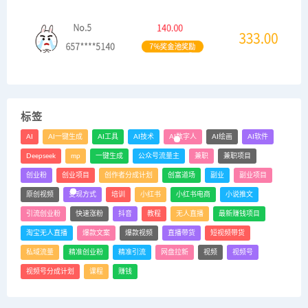
标签
AI
AI一键生成
AI工具
AI技术
AI数字人
AI绘画
AI软件
Deepseek
mp
一键生成
公众号流量主
兼职
兼职项目
创业粉
创业项目
创作者分成计划
创富道场
副业
副业项目
原创视频
变现方式
培训
小红书
小红书电商
小说推文
引流创业粉
快速涨粉
抖音
教程
无人直播
最新赚钱项目
淘宝无人直播
爆款文案
爆款视频
直播带货
短视频带货
私域流量
精准创业粉
精准引流
网盘拉新
视频
视频号
视频号分成计划
课程
赚钱