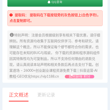
QQ咨询
提取码：
提取码在下载按钮旁的灰色按钮上(白色字符)，
点击复制即可。
特别声明：注册会员根据级别享有相关下载优惠，请仔细
辨别。所有资源均收集于互联网仅供学习、参考和研究，请
理解这个概念，所以不能保证每个细节都符合你的需求，也
可能存在未知的BUG与瑕疵， 你下载的资源和程序源码组件
因其特殊性均为可复制品，所以不支持任何理由的退款兑
现，请认真阅读本站声明和相关条款后再点击支付下载。创
富道场 – 26000+创业副业课程资源免费下载 | 抖音运营·AI
教程·GEO优化https://vip1188.cn
如何获得 积分
正文概述
更新记录