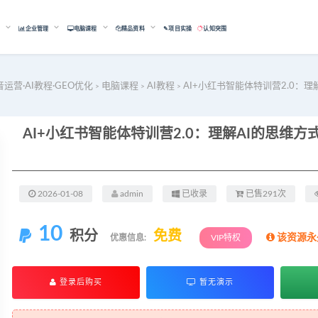
能
企业管理
电脑课程
精品资料
✎项目实操
认知突围
音运营·AI教程·GEO优化
电脑课程
AI教程
AI+小红书智能体特训营2.0：
>
>
>
2026-01-08
admin
已收录
已售291次
10
积分
免费
该资源永
优惠信息:
VIP特权
登录后购买
暂无演示