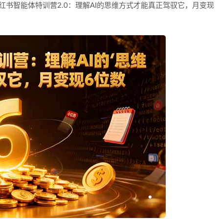
I+小红书智能体特训营2.0：理解AI的思维方式才能真正驾驭它，月变现