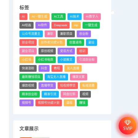
标签
AI
AI一键生成
AI工具
AI技术
AI数字人
AI绘画
AI软件
Deepseek
mp
一键生成
公众号流量主
兼职
兼职项目
创业粉
创业项目
创作者分成计划
创富道场
副业
副业项目
原创视频
变现方式
培训
小红书
小红书电商
小说推文
引流创业粉
快速涨粉
抖音
教程
无人直播
最新赚钱项目
淘宝无人直播
爆款文案
爆款视频
直播带货
短视频带货
私域流量
精准创业粉
精准引流
网盘拉新
视频
视频号
视频号分成计划
课程
赚钱
SVIP
文章展示