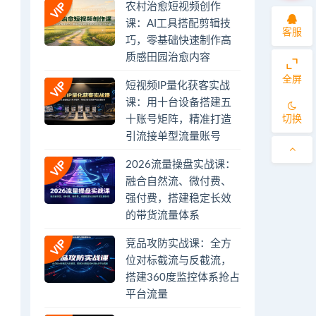
农村治愈短视频创作
课：AI工具搭配剪辑技
客服
巧，零基础快速制作高
质感田园治愈内容
全屏
短视频IP量化获客实战
课：用十台设备搭建五
切换
十账号矩阵，精准打造
引流接单型流量账号
2026流量操盘实战课：
融合自然流、微付费、
强付费，搭建稳定长效
的带货流量体系
竞品攻防实战课：全方
位对标截流与反截流，
搭建360度监控体系抢占
平台流量