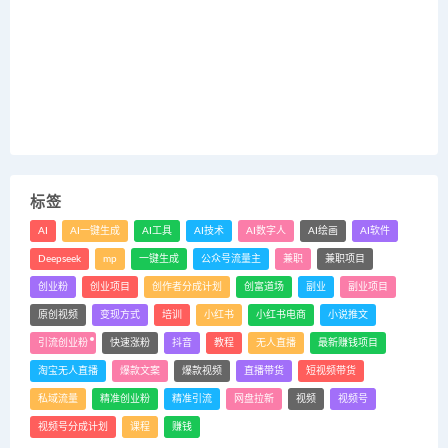
标签
AI
AI一键生成
AI工具
AI技术
AI数字人
AI绘画
AI软件
Deepseek
mp
一键生成
公众号流量主
兼职
兼职项目
创业粉
创业项目
创作者分成计划
创富道场
副业
副业项目
原创视频
变现方式
培训
小红书
小红书电商
小说推文
引流创业粉
快速涨粉
抖音
教程
无人直播
最新赚钱项目
淘宝无人直播
爆款文案
爆款视频
直播带货
短视频带货
私域流量
精准创业粉
精准引流
网盘拉新
视频
视频号
视频号分成计划
课程
赚钱