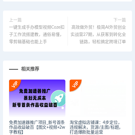
上一篇
下一篇
一键生成手办模型视频Coze扣
高效做外贸！极简AI外贸创业
子工作流搭建教，通俗易懂，
实战营27期，从获客到转化全
零剪辑基础也能上手
链路，轻松搞定跨境订单
相关推荐
免费加速器推广项目_新号首条
淘宝虚拟店铺课：4步定位，
作品收益破百【图文+视频+2w
违规解决，货源/主图/标题，
字教程】
打造爆款批量运营