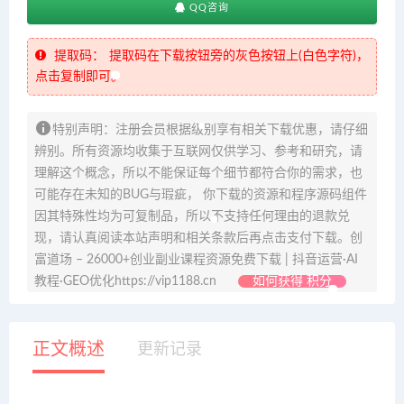
QQ咨询
提取码：
提取码在下载按钮旁的灰色按钮上(白色字符)，
点击复制即可。
特别声明：注册会员根据级别享有相关下载优惠，请仔细
辨别。所有资源均收集于互联网仅供学习、参考和研究，请
理解这个概念，所以不能保证每个细节都符合你的需求，也
可能存在未知的BUG与瑕疵， 你下载的资源和程序源码组件
因其特殊性均为可复制品，所以不支持任何理由的退款兑
现，请认真阅读本站声明和相关条款后再点击支付下载。创
富道场 – 26000+创业副业课程资源免费下载 | 抖音运营·AI
教程·GEO优化https://vip1188.cn
如何获得 积分
正文概述
更新记录