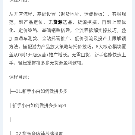
课程介绍：
从开店流程、基础设置（退货地址、运费模板）、客服规
范，到产品定位、无
货源
选品、货源挖掘，再到上架优
化、定价策略、基础销量搭建，全流程拆解实操技巧。叠
加直通车测款、全站托管推广、低价引流及投产上限解锁
方法，搭配潜力产品放大策略与托价技巧，8大核心模块覆
盖从0到1开店运营+推广增长。无需囤货，新手也能快速上
手，轻松掌握拼多多无货源盈利逻辑。
课程目录：
├─01.新手小白如何做拼多多
│新手小白如何做拼多多mp4
│
├─02.拼多多店铺基础设置