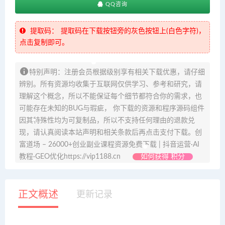
QQ咨询
提取码：
提取码在下载按钮旁的灰色按钮上(白色字符)，
点击复制即可。
特别声明：注册会员根据级别享有相关下载优惠，请仔细
辨别。所有资源均收集于互联网仅供学习、参考和研究，请
理解这个概念，所以不能保证每个细节都符合你的需求，也
可能存在未知的BUG与瑕疵， 你下载的资源和程序源码组件
因其特殊性均为可复制品，所以不支持任何理由的退款兑
现，请认真阅读本站声明和相关条款后再点击支付下载。创
富道场 – 26000+创业副业课程资源免费下载 | 抖音运营·AI
教程·GEO优化https://vip1188.cn
如何获得 积分
正文概述
更新记录