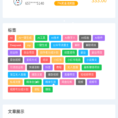
标签
AI
AI一键生成
AI工具
AI技术
AI数字人
AI绘画
AI软件
Deepseek
mp
一键生成
公众号流量主
兼职
兼职项目
创业粉
创业项目
创作者分成计划
创富道场
副业
副业项目
原创视频
变现方式
培训
小红书
小红书电商
小说推文
引流创业粉
快速涨粉
抖音
教程
无人直播
最新赚钱项目
淘宝无人直播
爆款文案
爆款视频
直播带货
短视频带货
私域流量
精准创业粉
精准引流
网盘拉新
视频
视频号
视频号分成计划
课程
赚钱
文章展示