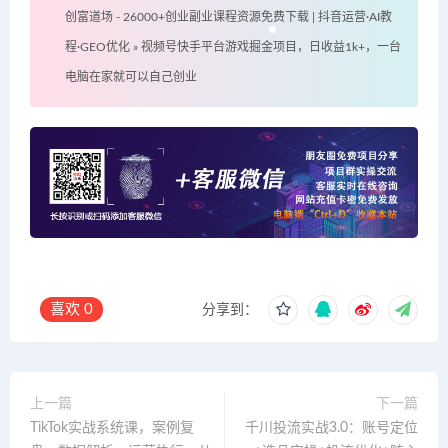
创富道场 - 26000+创业副业课程资源免费下载 | 抖音运营·AI教
程·GEO优化
»
视频号快手平台游戏掘金项目，日收益1k+，一台
电脑在家就可以自己创业
喜欢
0
分享到：
上一篇
下一篇
TikTok实战系统课，案例复
千川投流实战3.0：账号定位