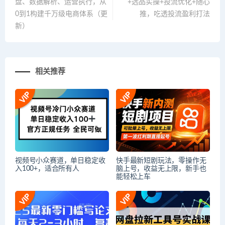
盘、数据解析、运营执行，从
+选品实操+投流优化+随心
0到1构建千万级电商体系（更
推，吃透投流盈利打法
新）
相关推荐
视频号小众赛道，单日稳定收
快手最新短剧玩法，零操作无
入100+，适合所有人
脑上号，收益无上限，新手也
能轻松上车