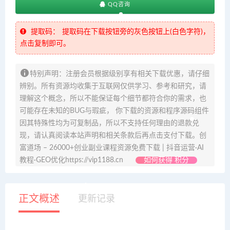
QQ咨询
提取码：
提取码在下载按钮旁的灰色按钮上(白色字符)，
点击复制即可。
特别声明：注册会员根据级别享有相关下载优惠，请仔细
辨别。所有资源均收集于互联网仅供学习、参考和研究，请
理解这个概念，所以不能保证每个细节都符合你的需求，也
可能存在未知的BUG与瑕疵， 你下载的资源和程序源码组件
因其特殊性均为可复制品，所以不支持任何理由的退款兑
现，请认真阅读本站声明和相关条款后再点击支付下载。创
富道场 – 26000+创业副业课程资源免费下载 | 抖音运营·AI
教程·GEO优化https://vip1188.cn
如何获得 积分
正文概述
更新记录