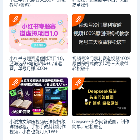
小试牛刀也能日入100+（详细
程实操，适合新手小白，无脑
教程+资料）
简单操作
小红书考题赛道虚拟项目1.0，
视频号冷门暴利赛道视频100%
蓝海选品+笔记矩阵+店铺运
原创保姆式教学起号三天收益
营，单号月赚5000+
轻松破千
小说推文解压视频玩法保姆级
Deepseek头条问答截图，制作
详细教程，手把手教剪辑制作
简单，轻松原创
视频，小白也能月入1W+