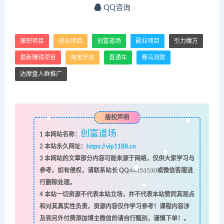
QQ咨询
兼职项目
创业项目
创富道场
副业项目
引力魔方
最新赚钱项目
淘宝开店
直通车
赛马测款
达摩盘人群推广
版权声明
创富道场
1
本网站名称：
2
本站永久网址：
https://vip1188.cn
3
本网站的文章部分内容可能来源于网络，仅供大家学习与
参考，如有侵权，请联系站长 QQ
44353530
或微信客服进
行删除处理。
4
本站一切资源不代表本站立场，并不代表本站赞同其观点
和对其真实性负责，资源内容仅作学习参考！课程内容涉
及到另外付费添加博主微信的请自行甄别，谨慎下单！。