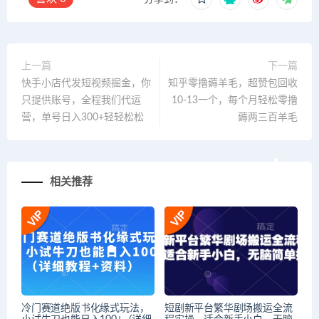
上一篇
下一篇
快手小店代发短视频掘金，你
知乎零撸薅羊毛，超赞包回收
只提供账号，全程我们代运
10-13一个，每个月轻松零撸
营，单号日入300+轻轻松松
薅两三百羊毛
相关推荐
冷门赛道绝版书化缘式玩法，
短剧新平台繁华剧场搬运全流