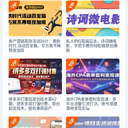
房产营销高效活动36计：黑铁
私人IP的高端玩法，诗词微电
时代 活动百宝箱，写方案不再
影，手把手教你轻松做原创爆
熬夜加班
款
拼多多打爆班原创技术第62
海外CPA表单套利变现课：多
期，拼多多双打强付费，原创
平台流量引流打法，账号搭建
起店技术，稳权重高投产
落地变现实操