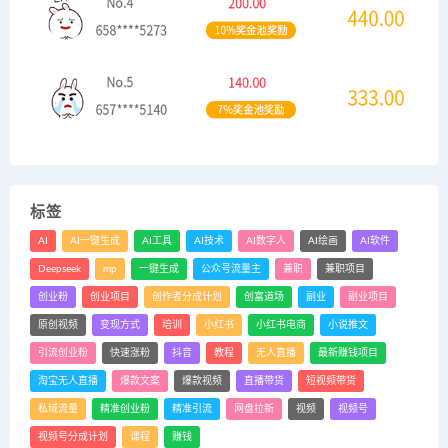
标签
AI
AI一键生成
AI工具
AI技术
AI数字人
AI绘画
AI软件
Deepseek
mp
一键生成
公众号流量主
兼职
兼职项目
创业粉
创业项目
创作者分成计划
创富道场
副业
副业项目
原创视频
变现方式
培训
小红书
小红书电商
小说推文
引流创业粉
快速涨粉
抖音
教程
无人直播
最新赚钱项目
淘宝无人直播
爆款文案
爆款视频
直播带货
短视频带货
私域流量
精准创业粉
精准引流
网盘拉新
视频
视频号
视频号分成计划
课程
赚钱