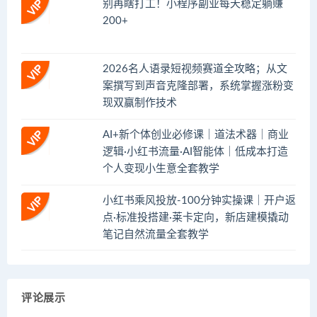
别再瞎打工！小程序副业每天稳定躺赚
200+
2026名人语录短视频赛道全攻略；从文
案撰写到声音克隆部署，系统掌握涨粉变
现双赢制作技术
AI+新个体创业必修课｜道法术器｜商业
逻辑·小红书流量·AI智能体｜低成本打造
个人变现小生意全套教学
小红书乘风投放-100分钟实操课｜开户返
点·标准投搭建·莱卡定向，新店建模撬动
笔记自然流量全套教学
评论展示