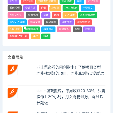
创业粉
创业项目
创作者分成计划
创富道场
副业
副业项目
原创视频
变现方式
培训
小红书
小红书电商
小说推文
引流创业粉
快速涨粉
抖音
教程
无人直播
最新赚钱项目
淘宝无人直播
爆款文案
爆款视频
直播带货
短视频带货
私域流量
精准创业粉
精准引流
网盘拉新
视频
视频号
视频号分成计划
课程
赚钱
文章展示
老韭菜必看的网创指南！了解项目类型，
才能找到好的项目，才能拿到想要的结果
steam游戏搬砖，每周收益20-80%，只需
操作1-2个小时，月入稳稳过万，零风险
长期做