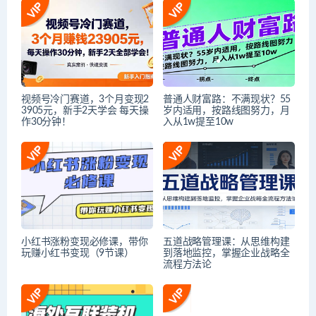
视频号冷门赛道，3个月变现2
普通人财富路：不满现状？55
3905元，新手2天学会 每天操
岁内适用，按路线图努力，月
作30分钟！
入从1w提至10w
小红书涨粉变现必修课，带你
五道战略管理课：从思维构建
玩赚小红书变现（9节课）
到落地监控，掌握企业战略全
流程方法论