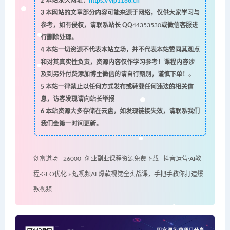
2
本站永久网址：
https://vip1188.cn
3
本网站的文章部分内容可能来源于网络，仅供大家学习与
参考，如有侵权，请联系站长 QQ
44353530
或微信客服进
行删除处理。
4
本站一切资源不代表本站立场，并不代表本站赞同其观点
和对其真实性负责，资源内容仅作学习参考！课程内容涉
及到另外付费添加博主微信的请自行甄别，谨慎下单！。
5
本站一律禁止以任何方式发布或转载任何违法的相关信
息，访客发现请向站长举报
6
本站资源大多存储在云盘，如发现链接失效，请联系我们
我们会第一时间更新。
创富道场 - 26000+创业副业课程资源免费下载 | 抖音运营·AI教
程·GEO优化
»
短视频AE爆款视觉全实战课，手把手教你打造爆
款视频