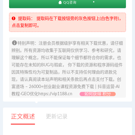
QQ咨询
提取码：
提取码在下载按钮旁的灰色按钮上(白色字符)，
点击复制即可。
特别声明：注册会员根据级别享有相关下载优惠，请仔细
辨别。所有资源均收集于互联网仅供学习、参考和研究，请
理解这个概念，所以不能保证每个细节都符合你的需求，也
可能存在未知的BUG与瑕疵， 你下载的资源和程序源码组件
因其特殊性均为可复制品，所以不支持任何理由的退款兑
现，请认真阅读本站声明和相关条款后再点击支付下载。创
富道场 – 26000+创业副业课程资源免费下载 | 抖音运营·AI
教程·GEO优化https://vip1188.cn
如何获得 积分
正文概述
更新记录