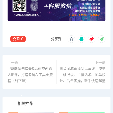
喜欢
0
分享到：
上一篇
下一篇
IP智能体创造营&高成交创始
抖音同城直播间运营课：流量
人IP课，打造专属AI工具全流
破层级、主播话术、团单设
程（线下课）
计、后台实操，新手快速起量
相关推荐