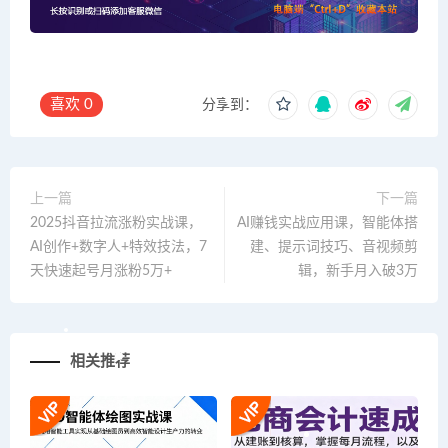
喜欢
0
分享到：
上一篇
下一篇
2025抖音拉流涨粉实战课，
AI赚钱实战应用课，智能体搭
AI创作+数字人+特效技法，7
建、提示词技巧、音视频剪
天快速起号月涨粉5万+
辑，新手月入破3万
相关推荐