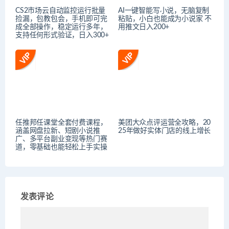
CS2市场云自动监控运行批量
AI一键智能写小说，无脑复制
捡漏，包教包会，手机即可完
粘贴，小白也能成为小说家 不
成全部操作，稳定运行多年，
用推文日入200+
支持任何形式验证，日入300+
任推邦任课堂全套付费课程，
美团大众点评运营全攻略，20
涵盖网盘拉新、短剧小说推
25年做好实体门店的线上增长
广、多平台副业变现等热门赛
道，零基础也能轻松上手实操
发表评论