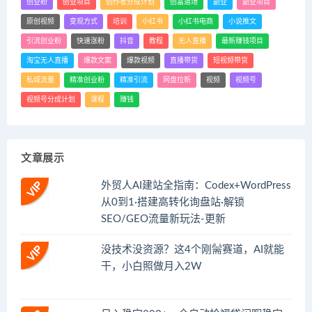
创业粉
创业项目
创作者分成计划
创富道场
副业
副业项目
原创视频
变现方式
培训
小红书
小红书电商
小说推文
引流创业粉
快速涨粉
抖音
教程
无人直播
最新赚钱项目
淘宝无人直播
爆款文案
爆款视频
直播带货
短视频带货
私域流量
精准创业粉
精准引流
网盘拉新
视频
视频号
视频号分成计划
课程
赚钱
文章展示
外贸人AI建站全指南：Codex+WordPress
从0到1·搭建高转化询盘站·解锁
SEO/GEO流量新玩法-更新
没技术没资源？这4个刚需赛道，AI就能
干，小白照做月入2W