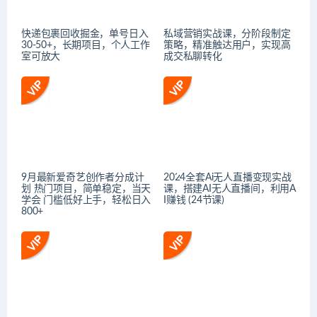
快递包裹回收掘金，单号日入
私域营销实战课，分阶段制定
30-50+，长期项目，个人工作
策略，精准触达用户，实现高
室可放大
成交私聊转化
9月最新爱奇艺创作者分成计
2024全套Ai无人直播变现实战
划 热门项目，简单稳定，当天
课，搭建AI无人直播间，利用A
学会 门槛低好上手，轻松日入
I赚钱 (24节课)
800+