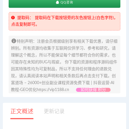
QQ咨询
提取码：
提取码在下载按钮旁的灰色按钮上(白色字符)，
点击复制即可。
特别声明：注册会员根据级别享有相关下载优惠，请仔细
辨别。所有资源均收集于互联网仅供学习、参考和研究，请
理解这个概念，所以不能保证每个细节都符合你的需求，也
可能存在未知的BUG与瑕疵， 你下载的资源和程序源码组件
因其特殊性均为可复制品，所以不支持任何理由的退款兑
现，请认真阅读本站声明和相关条款后再点击支付下载。创
富道场 – 26000+创业副业课程资源免费下载 | 抖音运营·AI
教程·GEO优化https://vip1188.cn
如何获得 积分
正文概述
更新记录