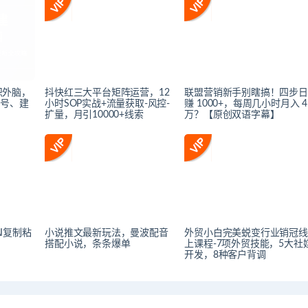
知识外脑，
抖快红三大平台矩阵运营，12
联盟营销新手别瞎搞！四步日
账号、建
小时SOP实战+流量获取-风控-
赚 1000+，每周几小时月入 4
扩量，月引10000+线索
万？【原创双语字幕】
AI复制粘
小说推文最新玩法，曼波配音
外贸小白完美蜕变行业销冠线
搭配小说，条条爆单
上课程-7项外贸技能，5大社
开发，8种客户背调