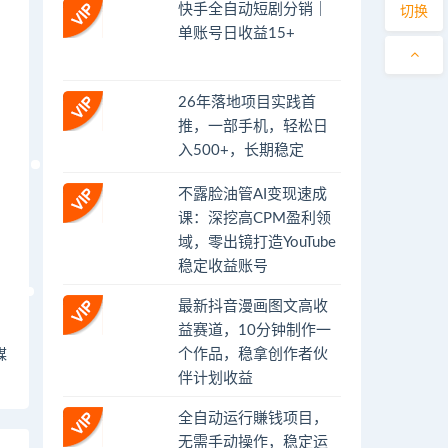
快手全自动短剧分销｜
切换
单账号日收益15+
26年落地项目实践首
推，一部手机，轻松日
入500+，长期稳定
不露脸油管AI变现速成
课：深挖高CPM盈利领
域，零出镜打造YouTube
稳定收益账号
最新抖音漫画图文高收
益赛道，10分钟制作一
个作品，稳拿创作者伙
媒
伴计划收益
全自动运行賺钱项目，
无需手动操作，稳定运