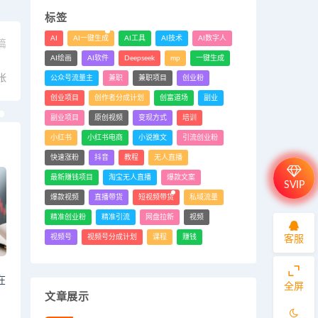
标签
AI
AI一键生成
AI工具
AI技术
AI数字人
篇
AI绘画
AI软件
Deepseek
mp
一键生成
。
张
公众号流量主
兼职
兼职项目
创业粉
创业项目
创作者分成计划
创富道场
副业
副业项目
原创视频
变现方式
培训
小红书
小红书电商
小说推文
引流创业粉
快速涨粉
抖音
教程
无人直播
最新赚钱项目
淘宝无人直播
爆款文案
SVIP
爆款视频
直播带货
短视频带货
私域流量
精准创业粉
精准引流
网盘拉新
视频
视频号
视频号分成计划
课程
赚钱
客服
在
全屏
文章展示