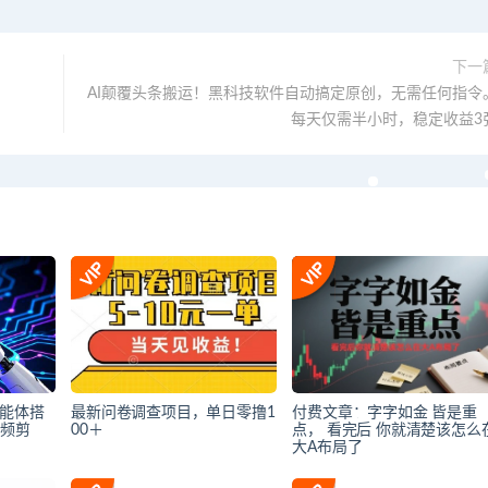
下一
AI颠覆头条搬运！黑科技软件自动搞定原创，无需任何指令
每天仅需半小时，稳定收益3
智能体搭
最新问卷调查项目，单日零撸1
付费文章：字字如金 皆是重
视频剪
00＋
点， 看完后 你就清楚该怎么
大A布局了