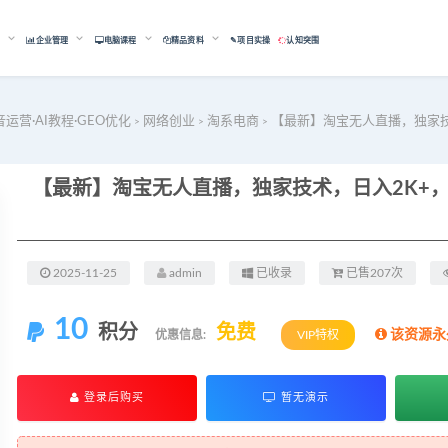
能
企业管理
电脑课程
精品资料
✎项目实操
认知突围
音运营·AI教程·GEO优化
网络创业
淘系电商
【最新】淘宝无人直播，独家技
>
>
>
2025-11-25
admin
已收录
已售207次
10
积分
免费
该资源永
优惠信息:
VIP特权
登录后购买
暂无演示