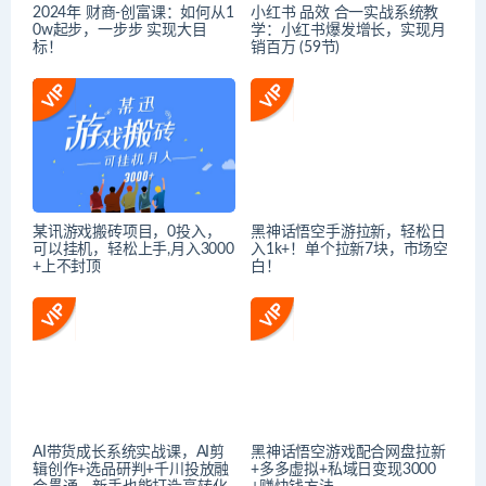
2024年 财商-创富课：如何从1
小红书 品效 合一实战系统教
0w起步，一步步 实现大目
学：小红书爆发增长，实现月
标！
销百万 (59节)
某讯游戏搬砖项目，0投入，
黑神话悟空手游拉新，轻松日
可以挂机，轻松上手,月入3000
入1k+！单个拉新7块，市场空
+上不封顶
白！
AI带货成长系统实战课，AI剪
黑神话悟空游戏配合网盘拉新
辑创作+选品研判+千川投放融
+多多虚拟+私域日变现3000