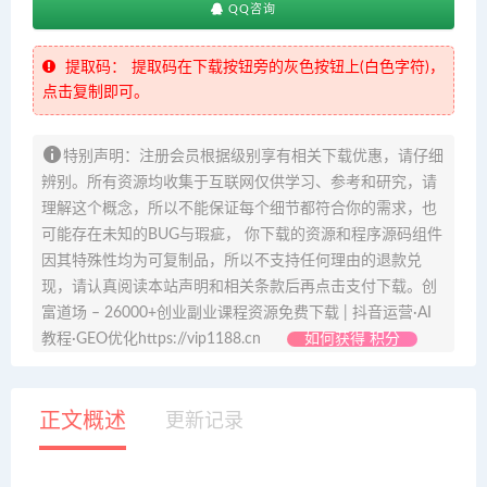
QQ咨询
提取码：
提取码在下载按钮旁的灰色按钮上(白色字符)，
点击复制即可。
特别声明：注册会员根据级别享有相关下载优惠，请仔细
辨别。所有资源均收集于互联网仅供学习、参考和研究，请
理解这个概念，所以不能保证每个细节都符合你的需求，也
可能存在未知的BUG与瑕疵， 你下载的资源和程序源码组件
因其特殊性均为可复制品，所以不支持任何理由的退款兑
现，请认真阅读本站声明和相关条款后再点击支付下载。创
富道场 – 26000+创业副业课程资源免费下载 | 抖音运营·AI
教程·GEO优化https://vip1188.cn
如何获得 积分
正文概述
更新记录