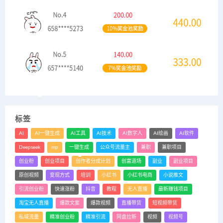
标签
AI
AI一键生成
AI工具
AI技术
AI数字人
AI绘画
AI软件
Deepseek
mp
一键生成
公众号流量主
兼职
兼职项目
创业粉
创业项目
创作者分成计划
创富道场
副业
副业项目
原创视频
变现方式
培训
小红书
小红书电商
小说推文
引流创业粉
快速涨粉
抖音
教程
无人直播
最新赚钱项目
淘宝无人直播
爆款文案
爆款视频
直播带货
短视频带货
私域流量
精准创业粉
精准引流
网盘拉新
视频
视频号