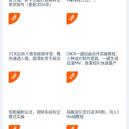
会贯通，新手也能打造高转化
+赚快钱方法。…
带货账号（更新2026年）
21天玩转人情世故陪伴营：教
OiiOii一键动画创作实操教程：
你通透人情、圆滑处世不踩坑
三种成片制作思路，一键生成
动漫MV、故事短片快速量产
短剧最新玩法，视频多段标记
纯搬运引流日进300粉，月入1
模式实操
0w级教程