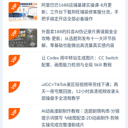
阿里巴巴1688店铺基建实操课-8月更
新；工作台下载到旺铺装修客服分流，手
把手搞定开店全部必备操作
外面卖188的抖音AI伪记录片赛道掘金全
攻略-更新；从选题到发布十一大环节拆
解，零基础也能做出高流量真实感内容
让 Codex 用中转站生成图片：CC Switch
配置、画图能力检测与全局 Skill 教程
AIGC×TikTok美区短视频带货线下课；两
天一夜完整回放，12小时高清视频收录头
部操盘手全流程教学
AI动画漫剧制作教程｜选题剧情构思·分镜
提示词撰写·AI绘图配音·2D动画制作·剪映
实操完成完整漫剧成片