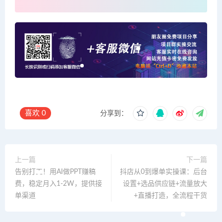
喜欢
0
分享到：
上一篇
下一篇
告别打工！用AI做PPT赚稿
抖店从0到爆单实操课：后台
费，稳定月入1-2W，提供接
设置+选品供应链+流量放大
单渠道
+直播打造，全流程干货