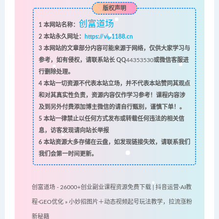
版权声明
创富道场
1
本网站名称：
2
本站永久网址：
https://vip1188.cn
3
本网站的文章部分内容可能来源于网络，仅供大家学习与
参考，如有侵权，请联系站长 QQ
44353530
或微信客服进
行删除处理。
4
本站一切资源不代表本站立场，并不代表本站赞同其观点
和对其真实性负责，资源内容仅作学习参考！课程内容涉
及到另外付费添加博主微信的请自行甄别，谨慎下单！。
5
本站一律禁止以任何方式发布或转载任何违法的相关信
息，访客发现请向站长举报
6
本站资源大多存储在云盘，如发现链接失效，请联系我们
我们会第一时间更新。
创富道场 - 26000+创业副业课程资源免费下载 | 抖音运营·AI教
程·GEO优化
»
小妙招图片＋动态视频起号玩法教学，拉流涨粉
新秘籍