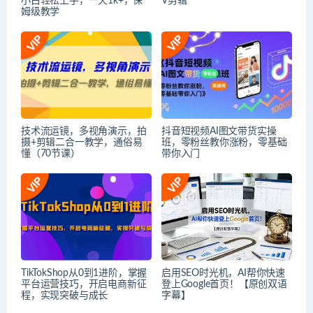
小白轻松上手，一天1k+，保
V剪辑
姆级教学
技术流运镜，多视角演示，拍
抖音短视频AI图文带货实操
摄+剪辑二合一教学，通俗易
班，零粉丝教你涨粉，零基础
懂（70节课）
带你入门
TikTokShop从0到1进阶，掌握
启用SEO时光机，AI帮你快速
平台运营技巧，开启电商新征
登上Google首页！【原创双语
程，实现突破与成长
字幕】