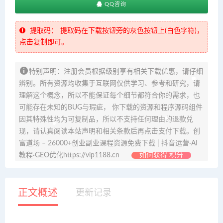
QQ咨询
提取码：
提取码在下载按钮旁的灰色按钮上(白色字符)，
点击复制即可。
特别声明：注册会员根据级别享有相关下载优惠，请仔细
辨别。所有资源均收集于互联网仅供学习、参考和研究，请
理解这个概念，所以不能保证每个细节都符合你的需求，也
可能存在未知的BUG与瑕疵， 你下载的资源和程序源码组件
因其特殊性均为可复制品，所以不支持任何理由的退款兑
现，请认真阅读本站声明和相关条款后再点击支付下载。创
富道场 – 26000+创业副业课程资源免费下载 | 抖音运营·AI
教程·GEO优化https://vip1188.cn
如何获得 积分
正文概述
更新记录