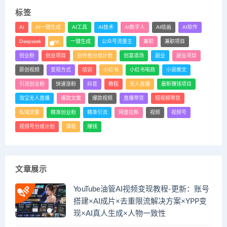
标签
AI
AI一键生成
AI工具
AI技术
AI数字人
AI绘画
AI软件
Deepseek
mp
一键生成
公众号流量主
兼职
兼职项目
创业粉
创业项目
创作者分成计划
创富道场
副业
副业项目
原创视频
变现方式
培训
小红书
小红书电商
小说推文
引流创业粉
快速涨粉
抖音
教程
无人直播
最新赚钱项目
淘宝无人直播
爆款文案
爆款视频
直播带货
短视频带货
私域流量
精准创业粉
精准引流
网盘拉新
视频
视频号
视频号分成计划
课程
赚钱
文章展示
YouTube油管AI视频变现教程-更新：账号
搭建×AI成片×去重限流解决方案×YPP变
现×AI真人生成×人物一致性