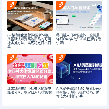
抖店精细化运营课(更新6月)，
零门槛入门AI智能体：全网最
从基础认知到高阶策略的可落
详细Coze实战SOP教程(保姆级
地实操方法，实现稳定日出百
讲解)
单
红果短剧拉新小红书大佬爆单
AI从零基础到精通：探索Deep
经验分享，稳定日入几k的秘籍
seek核心功能与操作技巧，助
你成为AI制作高手