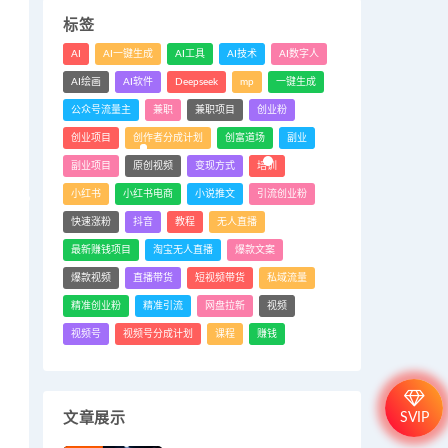
标签
AI
AI一键生成
AI工具
AI技术
AI数字人
AI绘画
AI软件
Deepseek
mp
一键生成
公众号流量主
兼职
兼职项目
创业粉
创业项目
创作者分成计划
创富道场
副业
副业项目
原创视频
变现方式
培训
小红书
小红书电商
小说推文
引流创业粉
快速涨粉
抖音
教程
无人直播
最新赚钱项目
淘宝无人直播
爆款文案
爆款视频
直播带货
短视频带货
私域流量
精准创业粉
精准引流
网盘拉新
视频
视频号
视频号分成计划
课程
赚钱
SVIP
文章展示