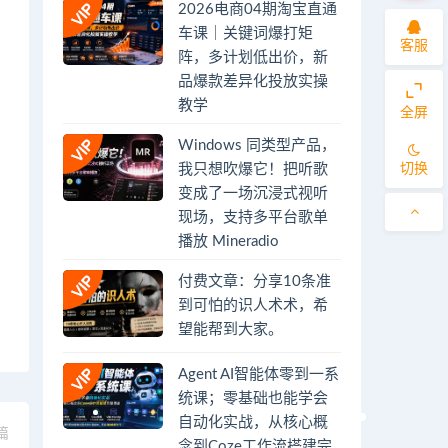
2026电商04期淘宝直通
车课｜关键词爆打矩
客服
阵，多计划低出价，新
品爆款差异化投放实操
教学
全屏
Windows 同类型产品，
切换
我只想吹爆它！把听歌
变成了一场沉浸式视听
现场，支持多平台歌单
播放 Mineradio
付费文章：分享10条准
到可怕的识人术术，希
望能帮到大家。
Agent AI智能体零到一系
统课；零基础也能学会
自动化实战，从核心概
篇
念到Coze工作流搭建完