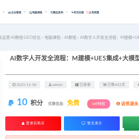
能
企业管理
电脑课程
精品资料
✎项目实操
认知突围
音运营·AI教程·GEO优化
电脑课程
AI教程
AI数字人开发全流程：M建模+U
>
>
>
2025-11-18
admin
已收录
已售425次
10
积分
免费
该资源永
优惠信息:
VIP特权
登录后购买
暂无演示