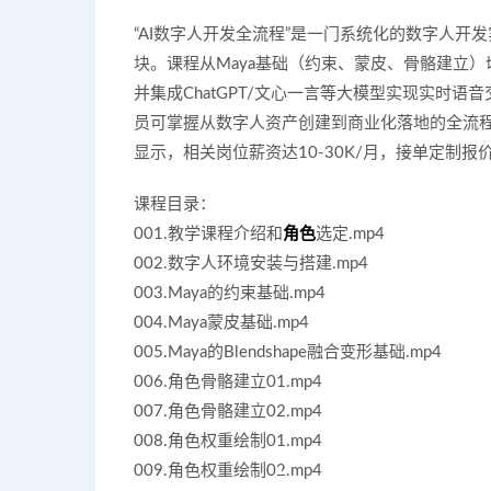
“AI数字人开发全流程”是一门系统化的数字人开
块。课程从Maya基础（约束、蒙皮、骨骼建立）切入
并集成ChatGPT/文心一言等大模型实现实时
员可掌握从数字人资产创建到商业化落地的全流
显示，相关岗位薪资达10-30K/月，接单定制报价2
课程目录：
001.教学课程介绍和
角色
选定.mp4
002.数字人环境安装与搭建.mp4
003.Maya的约束基础.mp4
004.Maya蒙皮基础.mp4
005.Maya的Blendshape融合变形基础.mp4
006.角色骨骼建立01.mp4
007.角色骨骼建立02.mp4
008.角色权重绘制01.mp4
009.角色权重绘制02.mp4