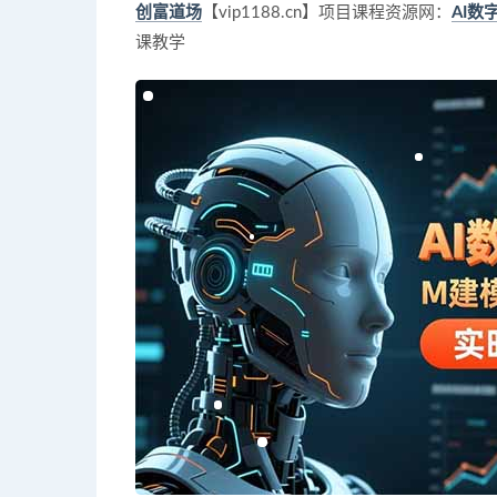
创富道场
【vip1188.cn】项目课程资源网：
AI数
课教学