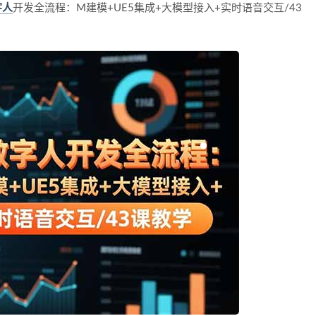
字人
开发全流程：M建模+UE5集成+大模型接入+实时语音交互/43