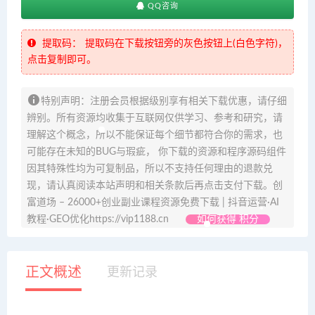
QQ咨询
提取码：
提取码在下载按钮旁的灰色按钮上(白色字符)，
点击复制即可。
特别声明：注册会员根据级别享有相关下载优惠，请仔细
辨别。所有资源均收集于互联网仅供学习、参考和研究，请
理解这个概念，所以不能保证每个细节都符合你的需求，也
可能存在未知的BUG与瑕疵， 你下载的资源和程序源码组件
因其特殊性均为可复制品，所以不支持任何理由的退款兑
现，请认真阅读本站声明和相关条款后再点击支付下载。创
富道场 – 26000+创业副业课程资源免费下载 | 抖音运营·AI
教程·GEO优化https://vip1188.cn
如何获得 积分
正文概述
更新记录