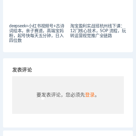
deepseek+小红书视频号+古诗
淘宝盈利实战班杭州线下课：
词绘本，亲子赛道，高端宝妈
12门核心技术，SOP 流程，玩
粉，起号快每天五分钟，日入
转运营视觉推广全链路
四位数
发表评论
要发表评论，您必须先
登录
。