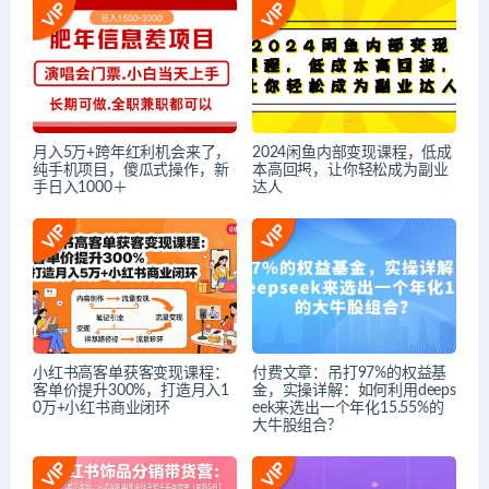
月入5万+跨年红利机会来了，
2024闲鱼内部变现课程，低成
纯手机项目，傻瓜式操作，新
本高回报，让你轻松成为副业
手日入1000＋
达人
小红书高客单获客变现课程：
付费文章：吊打97%的权益基
客单价提升300%，打造月入1
金，实操详解：如何利用deeps
0万+小红书商业闭环
eek来选出一个年化15.55%的
大牛股组合?