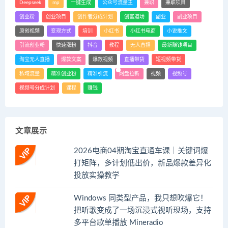
Deepseek
mp
一键生成
公众号流量主
兼职
兼职项目
创业粉
创业项目
创作者分成计划
创富道场
副业
副业项目
原创视频
变现方式
培训
小红书
小红书电商
小说推文
引流创业粉
快速涨粉
抖音
教程
无人直播
最新赚钱项目
淘宝无人直播
爆款文案
爆款视频
直播带货
短视频带货
私域流量
精准创业粉
精准引流
网盘拉新
视频
视频号
视频号分成计划
课程
赚钱
文章展示
2026电商04期淘宝直通车课｜关键词爆
打矩阵，多计划低出价，新品爆款差异化
投放实操教学
Windows 同类型产品，我只想吹爆它！
把听歌变成了一场沉浸式视听现场，支持
多平台歌单播放 Mineradio