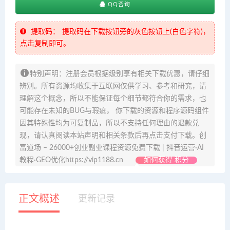
QQ咨询
提取码：
提取码在下载按钮旁的灰色按钮上(白色字符)，
点击复制即可。
特别声明：注册会员根据级别享有相关下载优惠，请仔细
辨别。所有资源均收集于互联网仅供学习、参考和研究，请
理解这个概念，所以不能保证每个细节都符合你的需求，也
可能存在未知的BUG与瑕疵， 你下载的资源和程序源码组件
因其特殊性均为可复制品，所以不支持任何理由的退款兑
现，请认真阅读本站声明和相关条款后再点击支付下载。创
富道场 – 26000+创业副业课程资源免费下载 | 抖音运营·AI
教程·GEO优化https://vip1188.cn
如何获得 积分
正文概述
更新记录