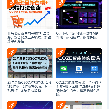
亚马逊最新白帽+黑帽打法套
ComfyUI电影分镜一致性AI创
路，安全快速上评秘籍，解锁
作班，前沿技术，颠覆传统
爆单新路径
25年最新CSGO游戏挂G，1分
COZE智能体实操课，企业微信
钟1件货，1件货挣10元，纯手
对接+知识库精准调试+零代码
机操作，无需游戏经验
快速发布流程，搭建高效AI系
统