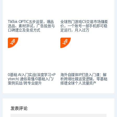
TikTok OPTIC五步运营，爆品
全球热门游戏CS交易市场赚差
选品、素材测试，广告投放与
价，一个账号一部手机即可稳
口碑建立及变现方式
定运行，月入过万
0基础 AI入门实战(深度学习+P
海外自媒体IP打造入门课：解
ytorch) 通俗易懂/0基础入门/
析跨境社媒运营逻辑，零基础
案例实战/跨专业提升
搭建全球个人流量资产
发表评论