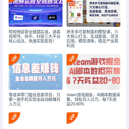
短视频运营全链路实战，涵盖
拼多多可复制盈利模型课，六
视频号、快手、抖音三大平台
大核心打法、实战复盘、灵活
核心玩法，快速实现变现！
应用，模型清晰，稳定产出高
利润
零成本零门槛信息差项目，只
steam游戏掘金，AI脚本数据采
需一部手机实现全自动躺赚月
集，轻松月入过万，每7天收
入万元
益20-80%