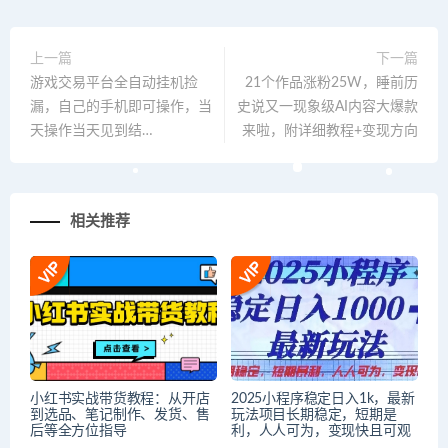
上一篇
下一篇
游戏交易平台全自动挂机捡
21个作品涨粉25W，睡前历
漏，自己的手机即可操作，当
史说又一现象级AI内容大爆款
天操作当天见到结…
来啦，附详细教程+变现方向
相关推荐
小红书实战带货教程：从开店
2025小程序稳定日入1k，最新
到选品、笔记制作、发货、售
玩法项目长期稳定，短期是
后等全方位指导
利，人人可为，变现快且可观