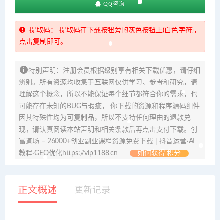
QQ咨询
提取码：
提取码在下载按钮旁的灰色按钮上(白色字符)，
点击复制即可。
特别声明：注册会员根据级别享有相关下载优惠，请仔细
辨别。所有资源均收集于互联网仅供学习、参考和研究，请
理解这个概念，所以不能保证每个细节都符合你的需求，也
可能存在未知的BUG与瑕疵， 你下载的资源和程序源码组件
因其特殊性均为可复制品，所以不支持任何理由的退款兑
现，请认真阅读本站声明和相关条款后再点击支付下载。创
富道场 – 26000+创业副业课程资源免费下载 | 抖音运营·AI
教程·GEO优化https://vip1188.cn
如何获得 积分
正文概述
更新记录