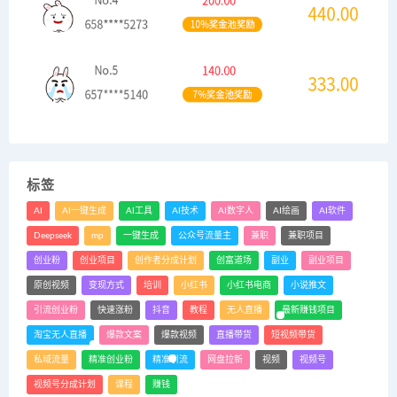
标签
AI
AI一键生成
AI工具
AI技术
AI数字人
AI绘画
AI软件
Deepseek
mp
一键生成
公众号流量主
兼职
兼职项目
创业粉
创业项目
创作者分成计划
创富道场
副业
副业项目
原创视频
变现方式
培训
小红书
小红书电商
小说推文
引流创业粉
快速涨粉
抖音
教程
无人直播
最新赚钱项目
淘宝无人直播
爆款文案
爆款视频
直播带货
短视频带货
私域流量
精准创业粉
精准引流
网盘拉新
视频
视频号
视频号分成计划
课程
赚钱