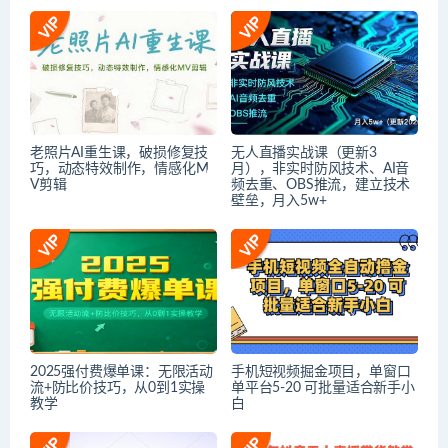
老照片AI重生课，破损修复技
无人直播实战课（更新3
巧，动态特效制作，情感化M
月），非实时防风技术、AI音
V剪辑
频去重、OBS推流，建立技术
壁垒，月入5w+
2025强付费爆单课：无限活动
手机短视频掘金项目，单窗口
流+防比价技巧，从0到1实操
单平台5-20 可批量适合新手小
教学
白