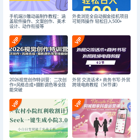
手机端沙雕动画制作教程：涵
外卖浏览全自动掘金挂机项目
盖软件操作、文案创作、美术
可矩阵操作 轻松日入500+
设计、动作衔接等
2026视觉创作特训营：二次创
外贸 交流话术+ 商务书写-外贸
作+风格合成+摄影调色等全技
跨境电商教程（56节课）
能突破