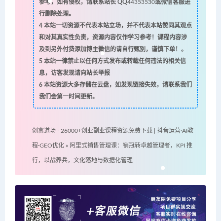
参考，如有侵权，请联系站长 QQ
44353530
或微信客服进
行删除处理。
4
本站一切资源不代表本站立场，并不代表本站赞同其观点
和对其真实性负责，资源内容仅作学习参考！课程内容涉
及到另外付费添加博主微信的请自行甄别，谨慎下单！。
5
本站一律禁止以任何方式发布或转载任何违法的相关信
息，访客发现请向站长举报
6
本站资源大多存储在云盘，如发现链接失效，请联系我们
我们会第一时间更新。
创富道场 - 26000+创业副业课程资源免费下载 | 抖音运营·AI教
程·GEO优化
»
阿里式销售管理课：销冠转卓越管理者，KPI 推
行，以战养兵，文化落地与数据化管理