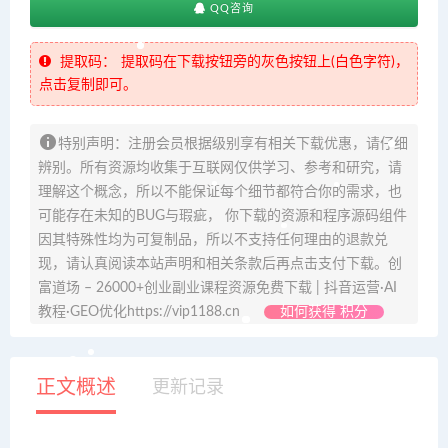
QQ咨询
提取码：
提取码在下载按钮旁的灰色按钮上(白色字符)，
点击复制即可。
特别声明：注册会员根据级别享有相关下载优惠，请仔细
辨别。所有资源均收集于互联网仅供学习、参考和研究，请
理解这个概念，所以不能保证每个细节都符合你的需求，也
可能存在未知的BUG与瑕疵， 你下载的资源和程序源码组件
因其特殊性均为可复制品，所以不支持任何理由的退款兑
现，请认真阅读本站声明和相关条款后再点击支付下载。创
富道场 – 26000+创业副业课程资源免费下载 | 抖音运营·AI
教程·GEO优化https://vip1188.cn
如何获得 积分
正文概述
更新记录