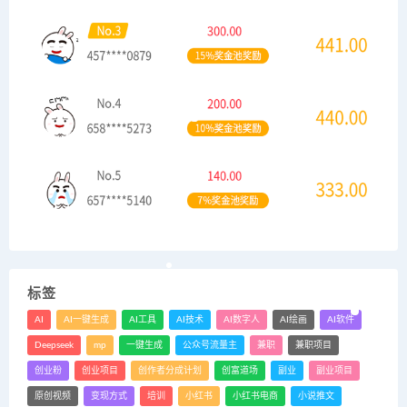
标签
AI
AI一键生成
AI工具
AI技术
AI数字人
AI绘画
AI软件
Deepseek
mp
一键生成
公众号流量主
兼职
兼职项目
创业粉
创业项目
创作者分成计划
创富道场
副业
副业项目
原创视频
变现方式
培训
小红书
小红书电商
小说推文