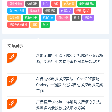
引流创业粉
快速涨粉
抖音
教程
无人直播
最新赚钱项目
淘宝无人直播
爆款文案
爆款视频
直播带货
短视频带货
私域流量
精准创业粉
精准引流
网盘拉新
视频
视频号
视频号分成计划
课程
赚钱
文章展示
新能源车行业深度解析：拆解产业崛起根
源，剖析行业内卷与海外贸易争端现状
AI自动化电脑操控实战：ChatGPT搭配
Codex，一键指令远程自动操控电脑完成
工作
广告投产优化课：详解洗投产核心手法，
落地多场景投放提效增收方案