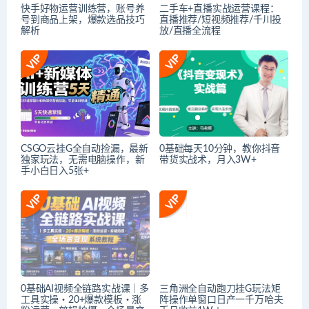
快手好物运营训练营，账号养
二手车+直播实战运营课程：
号到商品上架，爆款选品技巧
直播推荐/短视频推荐/千川投
解析
放/直播全流程
CSGO云挂G全自动捡漏，最新
0基础每天10分钟，教你抖音
独家玩法，无需电脑操作，新
带货实战术，月入3W+
手小白日入5张+
0基础AI视频全链路实战课｜多
三角洲全自动跑刀挂G玩法矩
工具实操・20+爆款模板・涨
阵操作单窗口日产一千万哈夫