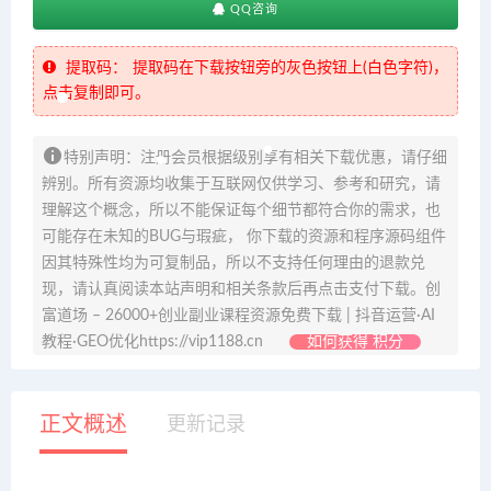
QQ咨询
提取码：
提取码在下载按钮旁的灰色按钮上(白色字符)，
点击复制即可。
特别声明：注册会员根据级别享有相关下载优惠，请仔细
辨别。所有资源均收集于互联网仅供学习、参考和研究，请
理解这个概念，所以不能保证每个细节都符合你的需求，也
可能存在未知的BUG与瑕疵， 你下载的资源和程序源码组件
因其特殊性均为可复制品，所以不支持任何理由的退款兑
现，请认真阅读本站声明和相关条款后再点击支付下载。创
富道场 – 26000+创业副业课程资源免费下载 | 抖音运营·AI
教程·GEO优化https://vip1188.cn
如何获得 积分
正文概述
更新记录