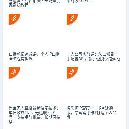
粉运营・剪辑拍摄・全场景变
币月收益1W＋
现系统教程
口播剪辑速成课，个人IP口播
一人公司实战课：从认知到上
全流程剪辑课
手配置API，新手也能快速落地
淘宝无人直播最新独家技术，
摄影师IP营第十一期Al速通
单日收益1k+，无违规不封
版，学营销思维+打造个人品
号，支持矩阵批量，长期可持
牌
续