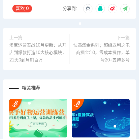
喜欢
0
分享到：
上一篇
下一篇
淘宝运营实战10月更新：从开
快递淘金系列；超级返利之电
店到爆款打造10大核心模块，
商掘金2.0，零成本操作，单
21天0到月销百万
号20+支持多号
相关推荐