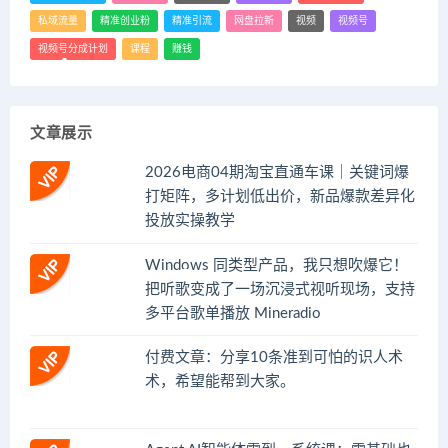
私域流量
精准创业粉
精准引流
网盘拉新
视频
视频号
视频号分成计划
课程
赚钱
文章展示
2026电商04期淘宝直通车课｜关键词爆
打矩阵，多计划低出价，新品爆款差异化
投放实操教学
Windows 同类型产品，我只想吹爆它！
把听歌变成了一场沉浸式视听现场，支持
多平台歌单播放 Mineradio
付费文章：分享10条准到可怕的识人术
术，希望能帮到大家。