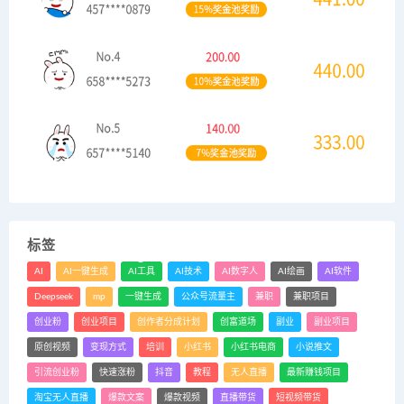
标签
AI
AI一键生成
AI工具
AI技术
AI数字人
AI绘画
AI软件
Deepseek
mp
一键生成
公众号流量主
兼职
兼职项目
创业粉
创业项目
创作者分成计划
创富道场
副业
副业项目
原创视频
变现方式
培训
小红书
小红书电商
小说推文
引流创业粉
快速涨粉
抖音
教程
无人直播
最新赚钱项目
淘宝无人直播
爆款文案
爆款视频
直播带货
短视频带货