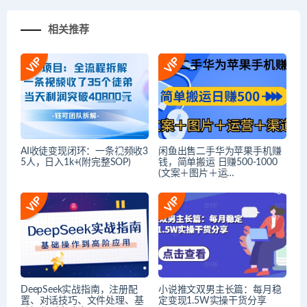
相关推荐
AI收徒变现闭环：一条视频收3
闲鱼出售二手华为苹果手机赚
5人，日入1k+(附完整SOP)
钱，简单搬运 日赚500-1000
(文案＋图片＋运…
DeepSeek实战指南，注册配
小说推文双男主长篇：每月稳
置、对话技巧、文件处理、基
定变现1.5W实操干货分享