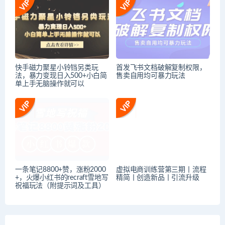
快手磁力聚星小铃铛另类玩
首发飞书文档破解复制权限，
法，暴力变现日入500+小白简
售卖自用均可暴力玩法
单上手无脑操作就可以
一条笔记8800+赞，涨粉2000
虚拟电商训练营第三期丨流程
+，火爆小红书的recraft雪地写
精简丨创造新品丨引流升级
祝福玩法（附提示词及工具）