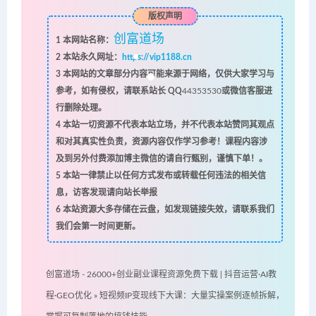
版权声明
创富道场
1
本网站名称：
2
本站永久网址：
https://vip1188.cn
3
本网站的文章部分内容可能来源于网络，仅供大家学习与
参考，如有侵权，请联系站长 QQ
44353530
或微信客服进
行删除处理。
4
本站一切资源不代表本站立场，并不代表本站赞同其观点
和对其真实性负责，资源内容仅作学习参考！课程内容涉
及到另外付费添加博主微信的请自行甄别，谨慎下单！。
5
本站一律禁止以任何方式发布或转载任何违法的相关信
息，访客发现请向站长举报
6
本站资源大多存储在云盘，如发现链接失效，请联系我们
我们会第一时间更新。
创富道场 - 26000+创业副业课程资源免费下载 | 抖音运营·AI教
程·GEO优化
»
短视频IP变现线下大课：大量实操案例逐帧拆解，