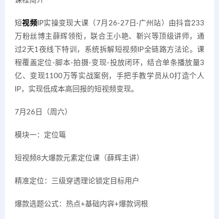
课程简介
短
视频
IP实操变现大课（7月26-27日·广州站）由抖音233
万粉丝博主薛辉领衔，联合王小艳、靳兴等顶级讲师，通
过2天1夜线下特训，系统拆解短视频IP全链路方法论。课
程覆盖定位-脚本-拍摄-变现-投放闭环，结合单条播放量3
亿、变现1100万等实战案例，手把手教学员从0打造个人
IP，实现低成本高回报的短视频变现。
7月26日（周六）
模块一：定位篇
短视频8大爆款元素定位课（薛辉主讲）
精准定位：三级穿透理论锁定目标用户
爆款选题公式：热点+基础内容+爆款词根