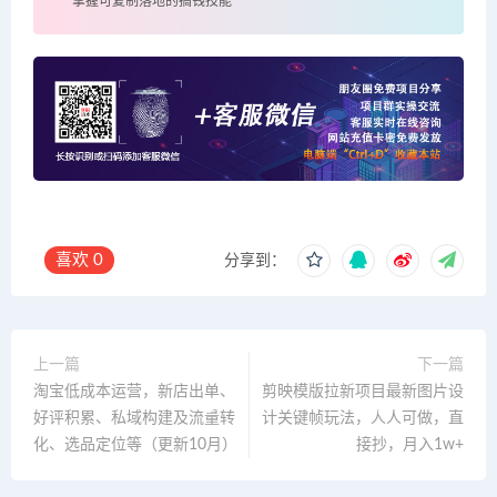
掌握可复制落地的搞钱技能
喜欢
0
分享到：
上一篇
下一篇
淘宝低成本运营，新店出单、
剪映模版拉新项目最新图片设
好评积累、私域构建及流量转
计关键帧玩法，人人可做，直
化、选品定位等（更新10月）
接抄，月入1w+