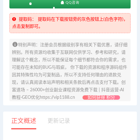
QQ咨询
提取码：
提取码在下载按钮旁的灰色按钮上(白色字符)，
点击复制即可。
特别声明：注册会员根据级别享有相关下载优惠，请仔细
辨别。所有资源均收集于互联网仅供学习、参考和研究，请
理解这个概念，所以不能保证每个细节都符合你的需求，也
可能存在未知的BUG与瑕疵， 你下载的资源和程序源码组件
因其特殊性均为可复制品，所以不支持任何理由的退款兑
现，请认真阅读本站声明和相关条款后再点击支付下载。创
富道场 – 26000+创业副业课程资源免费下载 | 抖音运营·AI
教程·GEO优化https://vip1188.cn
如何获得 积分
正文概述
更新记录