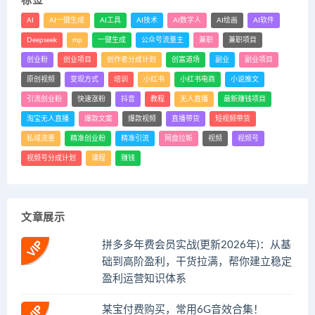
标签
AI
AI一键生成
AI工具
AI技术
AI数字人
AI绘画
AI软件
Deepseek
mp
一键生成
公众号流量主
兼职
兼职项目
创业粉
创业项目
创作者分成计划
创富道场
副业
副业项目
原创视频
变现方式
培训
小红书
小红书电商
小说推文
引流创业粉
快速涨粉
抖音
教程
无人直播
最新赚钱项目
淘宝无人直播
爆款文案
爆款视频
直播带货
短视频带货
私域流量
精准创业粉
精准引流
网盘拉新
视频
视频号
视频号分成计划
课程
赚钱
文章展示
拼多多年费会员实战(更新2026年)：从基
础到高阶盈利，干货拉满，帮你建立稳定
盈利运营知识体系
某宝付费购买，常用6G音效合集！