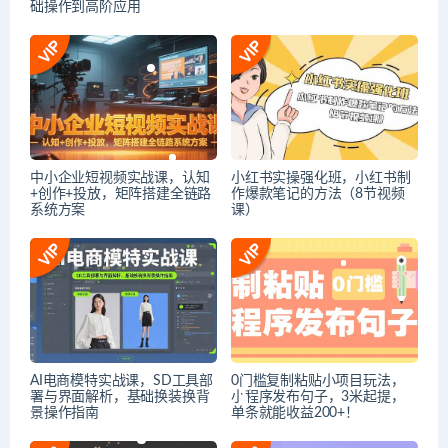
础操作到高阶应用
中小企业短视频实战课，认知
小红书实操强化班，小红书制
+创作+投放，矩阵搭建全链路
作爆款笔记的方法（8节视频
系统方案
课）
AI电商模特实战课，SD工具部
0门槛复制粘贴小项目玩法，
署与界面解析，基础换装换背
小程序发布句子，3米起提，
景操作指南
单条就能收益200+！