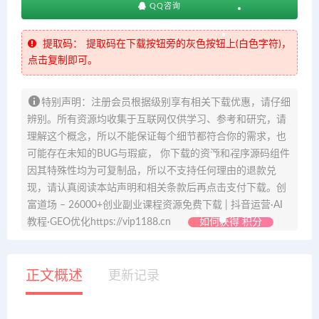
QQ咨询
提取码：
提取码在下载按钮旁的灰色按钮上(白色字符)，
点击复制即可。
特别声明：注册会员根据级别享有相关下载优惠，请仔细
辨别。所有资源均收集于互联网仅供学习、参考和研究，请
理解这个概念，所以不能保证每个细节都符合你的需求，也
可能存在未知的BUG与瑕疵， 你下载的资源和程序源码组件
因其特殊性均为可复制品，所以不支持任何理由的退款兑
现，请认真阅读本站声明和相关条款后再点击支付下载。创
富道场 – 26000+创业副业课程资源免费下载 | 抖音运营·AI
教程·GEO优化https://vip1188.cn
如何获得 积分
正文概述
更新记录