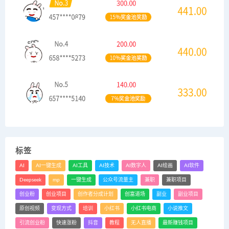
标签
AI
AI一键生成
AI工具
AI技术
AI数字人
AI绘画
AI软件
Deepseek
mp
一键生成
公众号流量主
兼职
兼职项目
创业粉
创业项目
创作者分成计划
创富道场
副业
副业项目
原创视频
变现方式
培训
小红书
小红书电商
小说推文
引流创业粉
快速涨粉
抖音
教程
无人直播
最新赚钱项目