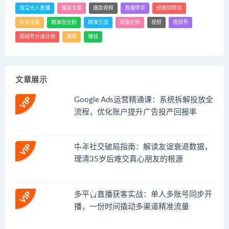
淘宝无人直播
爆款文案
爆款视频
直播带货
短视频带货
私域流量
精准创业粉
精准引流
网盘拉新
视频
视频号
视频号分成计划
课程
赚钱
文章展示
Google Ads运营精通课：系统拆解投放全
流程，优化账户提升广告投产回报率
中年社交破局指南：解读友谊衰退数据，
理清35岁后难交真心朋友的根源
多平台直播获客实战：单人多账号同步开
播，一份时间撬动多渠道精准流量