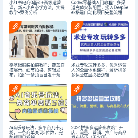
小红书电商0基础+高级运营
Codex零基础入门教程：多渠
课，新人小白必学方法，实操
道充值安装配置，接入DeepSe
教学+案例分析
ek搭建自动化项目完整流程
零基础服装拍摄教程：覆盖穿
术业专攻玩转多多，优秀运营
搭展示、细节拍摄、剪辑发
人的全面体系课程，解析拼多
布，拍好一条顶盲目发十条
多运营底层必备逻辑
Ai音乐号玩法，多平台几十万
2024拼多多运营全攻略：开
粉，一条商单变现5位数，完
店、流量、营销、推广与商品
整版项目拆解
发布技巧（无水印）