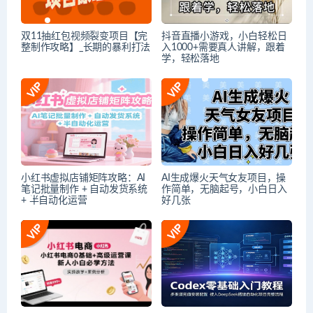
双11抽红包视频裂变项目【完
抖音直播小游戏，小白轻松日
整制作攻略】_长期的暴利打法
入1000+需要真人讲解，跟着
学，轻松落地
小红书虚拟店铺矩阵攻略：AI
AI生成爆火天气女友项目，操
笔记批量制作 + 自动发货系统
作简单，无脑起号，小白日入
+ 半自动化运营
好几张