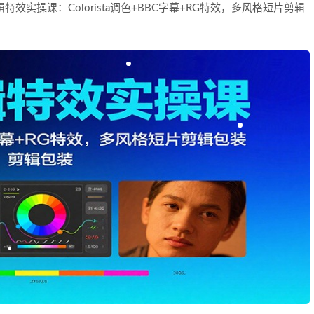
剪辑特效实操课：Colorista调色+BBC字幕+RG特效，多风格短片剪辑