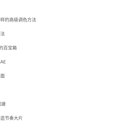
不一样的高级调色方法
大法
果的百宝箱
AE
画面
搭建
打造节奏大片