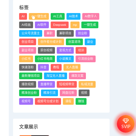
标签
AI
AI一键生成
AI工具
AI技术
AI数字人
AI绘画
AI软件
Deepseek
mp
一键生成
公众号流量主
兼职
兼职项目
创业粉
创业项目
创作者分成计划
创富道场
副业
副业项目
原创视频
变现方式
培训
小红书
小红书电商
小说推文
引流创业粉
快速涨粉
抖音
教程
无人直播
最新赚钱项目
淘宝无人直播
爆款文案
爆款视频
直播带货
短视频带货
私域流量
精准创业粉
精准引流
网盘拉新
视频
视频号
视频号分成计划
课程
赚钱
SVIP
文章展示