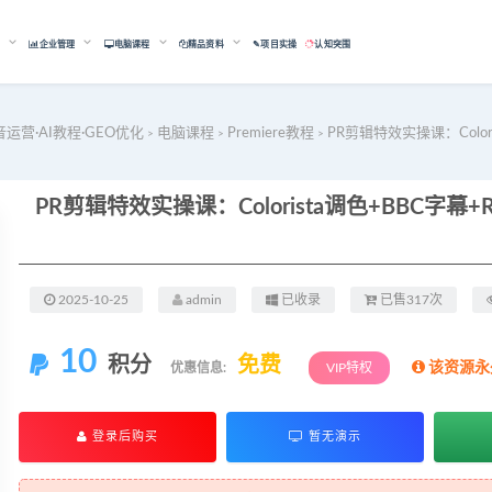
能
企业管理
电脑课程
精品资料
✎项目实操
认知突围
音运营·AI教程·GEO优化
电脑课程
Premiere教程
PR剪辑特效实操课：Colo
>
>
>
2025-10-25
admin
已收录
已售317次
10
积分
免费
该资源永
优惠信息:
VIP特权
登录后购买
暂无演示