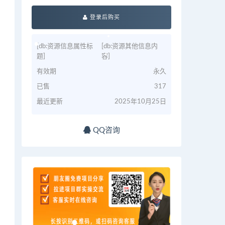
登录后购买
[db:资源信息属性标
[db:资源其他信息内
题]
容]
有效期
永久
已售
317
最近更新
2025年10月25日
QQ咨询