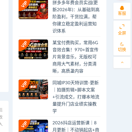
拼多多年费会员实战(更
新2026年)：从基础到高
客服
阶盈利，干货拉满，帮
你建立稳定盈利运营知
识体系
全屏
某宝付费购买，常用6G
切换
音效合集！970+首宣传
片背景音乐，无版权可
商用大气素材，分类清
晰，高质量内容
同城IP30天特训营-更新
｜拍摄剪辑+脚本文案
+引流成交，打爆本地流
量提升门店业绩实操教
篇
学
收
2026抖店运营新课｜8
入
月更新｜不动销起店+商