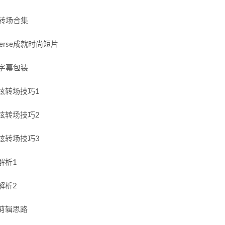
和转场合集
erse成就时尚短片
片字幕包装
炫转场技巧1
炫转场技巧2
炫转场技巧3
解析1
解析2
剪辑思路