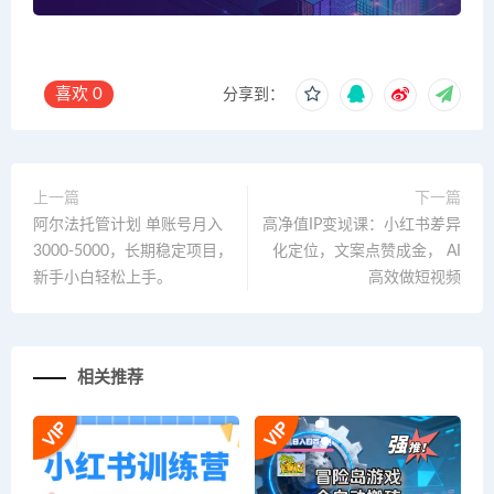
喜欢
0
分享到：
上一篇
下一篇
阿尔法托管计划 单账号月入
高净值IP变现课：小红书差异
3000-5000，长期稳定项目，
化定位，文案点赞成金， AI
新手小白轻松上手。
高效做短视频
相关推荐