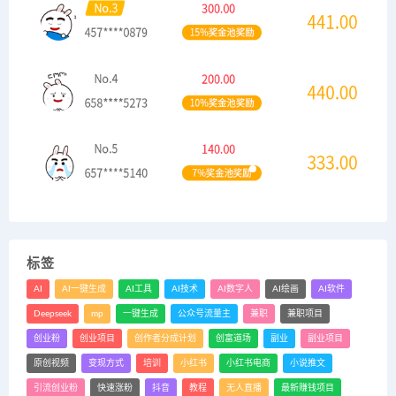
标签
AI
AI一键生成
AI工具
AI技术
AI数字人
AI绘画
AI软件
Deepseek
mp
一键生成
公众号流量主
兼职
兼职项目
创业粉
创业项目
创作者分成计划
创富道场
副业
副业项目
原创视频
变现方式
培训
小红书
小红书电商
小说推文
引流创业粉
快速涨粉
抖音
教程
无人直播
最新赚钱项目