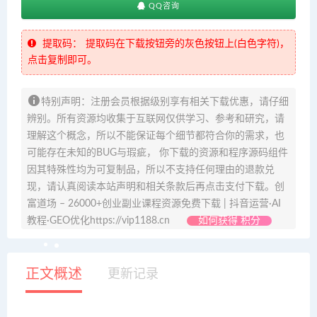
QQ咨询
提取码：
提取码在下载按钮旁的灰色按钮上(白色字符)，
点击复制即可。
特别声明：注册会员根据级别享有相关下载优惠，请仔细
辨别。所有资源均收集于互联网仅供学习、参考和研究，请
理解这个概念，所以不能保证每个细节都符合你的需求，也
可能存在未知的BUG与瑕疵， 你下载的资源和程序源码组件
因其特殊性均为可复制品，所以不支持任何理由的退款兑
现，请认真阅读本站声明和相关条款后再点击支付下载。创
富道场 – 26000+创业副业课程资源免费下载 | 抖音运营·AI
教程·GEO优化https://vip1188.cn
如何获得 积分
正文概述
更新记录