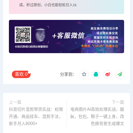
成，秒过原创，小白也能轻松日入1k
喜欢
0
分享到：
上一篇
下一篇
抖音切片混剪带货实战：权限
电商图片AI高效处理实战，服
开通、商品挂车、混剪手法，
装，包包，鞋子一键上身，改
新手月入8000+
色换背景生成爆文