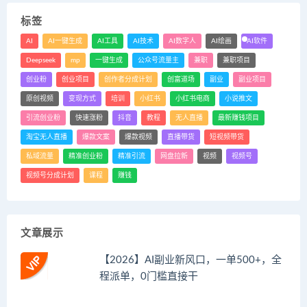
标签
AI
AI一键生成
AI工具
AI技术
AI数字人
AI绘画
AI软件
Deepseek
mp
一键生成
公众号流量主
兼职
兼职项目
创业粉
创业项目
创作者分成计划
创富道场
副业
副业项目
原创视频
变现方式
培训
小红书
小红书电商
小说推文
引流创业粉
快速涨粉
抖音
教程
无人直播
最新赚钱项目
淘宝无人直播
爆款文案
爆款视频
直播带货
短视频带货
私域流量
精准创业粉
精准引流
网盘拉新
视频
视频号
视频号分成计划
课程
赚钱
文章展示
【2026】AI副业新风口，一单500+，全
程派单，0门槛直接干