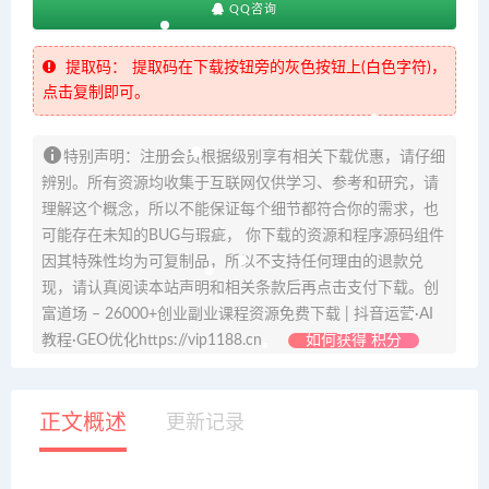
QQ咨询
提取码：
提取码在下载按钮旁的灰色按钮上(白色字符)，
点击复制即可。
特别声明：注册会员根据级别享有相关下载优惠，请仔细
辨别。所有资源均收集于互联网仅供学习、参考和研究，请
理解这个概念，所以不能保证每个细节都符合你的需求，也
可能存在未知的BUG与瑕疵， 你下载的资源和程序源码组件
因其特殊性均为可复制品，所以不支持任何理由的退款兑
现，请认真阅读本站声明和相关条款后再点击支付下载。创
富道场 – 26000+创业副业课程资源免费下载 | 抖音运营·AI
教程·GEO优化https://vip1188.cn
如何获得 积分
正文概述
更新记录