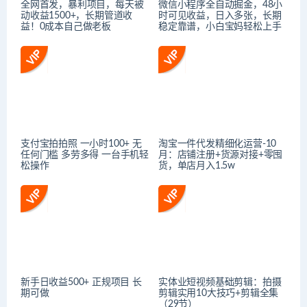
全网首发，暴利项目，每天被
微信小程序全自动掘金，48小
动收益1500+，长期管道收
时可见收益，日入多张，长期
益！0成本自己做老板
稳定靠谱，小白宝妈轻松上手
支付宝拍拍照 一小时100+ 无
淘宝一件代发精细化运营-10
任何门槛 多劳多得 一台手机轻
月：店铺注册+货源对接+零囤
松操作
货，单店月入1.5w
新手日收益500+ 正规项目 长
实体业短视频基础剪辑：拍摄
期可做
剪辑实用10大技巧+剪辑全集
（29节）