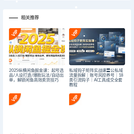
相关推荐
2025纵横闲鱼掘金课：起号选
私域钩子矩阵实战课〓公私域
品/人设打造/爆款玩法/自动出
流量拆解｜账号风控养号｜18
单，解锁闲鱼高效卖货技巧
类引流钩子｜AI工具成交全套
教程