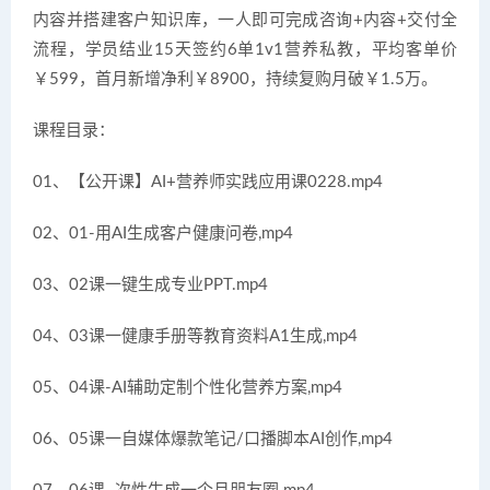
内容并搭建客户知识库，一人即可完成咨询+内容+交付全
流程，学员结业15天签约6单1v1营养私教，平均客单价
￥599，首月新增净利￥8900，持续复购月破￥1.5万。
课程目录：
01、【公开课】AI+营养师实践应用课0228.mp4
02、01-用AI生成客户健康问卷,mp4
03、02课一键生成专业PPT.mp4
04、03课一健康手册等教育资料A1生成,mp4
05、04课-AI辅助定制个性化营养方案,mp4
06、05课一自媒体爆款笔记/口播脚本AI创作,mp4