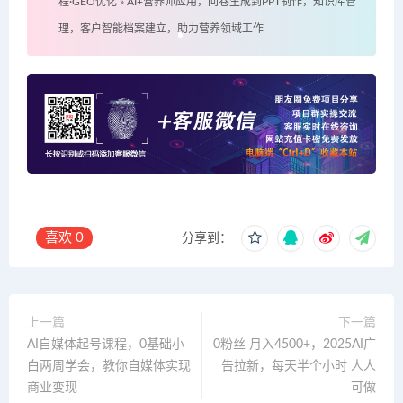
程·GEO优化
»
AI+营养师应用，问卷生成到PPT制作，知识库管
理，客户智能档案建立，助力营养领域工作
喜欢
0
分享到：
上一篇
下一篇
AI自媒体起号课程，0基础小
0粉丝 月入4500+，2025AI广
白两周学会，教你自媒体实现
告拉新，每天半个小时 人人
商业变现
可做