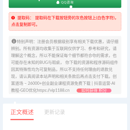
QQ咨询
提取码：
提取码在下载按钮旁的灰色按钮上(白色字符)，
点击复制即可。
特别声明：注册会员根据级别享有相关下载优惠，请仔细
辨别。所有资源均收集于互联网仅供学习、参考和研究，请
理解这个概念，所以不能保证每个细节都符合你的需求，也
可能存在未知的BUG与瑕疵， 你下载的资源和程序源码组件
因其特殊性均为可复制品，所以不支持任何理由的退款兑
现，请认真阅读本站声明和相关条款后再点击支付下载。创
富道场 – 26000+创业副业课程资源免费下载 | 抖音运营·AI
教程·GEO优化https://vip1188.cn
如何获得 积分
正文概述
更新记录