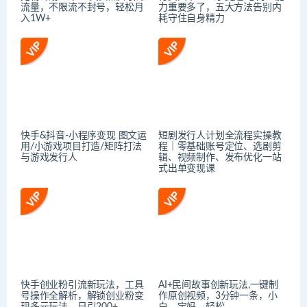
流量，不限流不封号，轻松月
力重要多了，五大方法告别内
入1W+
耗守住自身精力
快手&抖音-小程序变现 图文运
短剧发行人计划全流程实操教
用/小游戏项目打造/矩阵打法
程｜零基础账号定位、选剧剪
与游戏发行人
辑、视频制作、发布优化一站
式出单变现课​
快手创业粉引流新玩法，工具
AI+民间故事创新玩法,一键制
号操作全解析，解锁创业粉变
作原创视频，3分钟一条，小