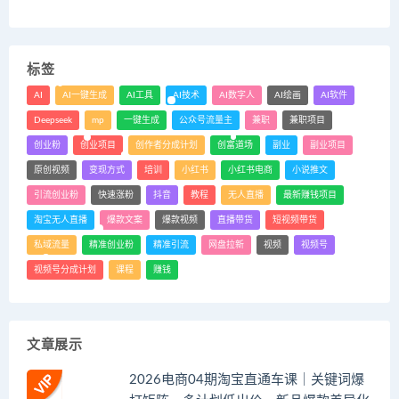
标签
AI
AI一键生成
AI工具
AI技术
AI数字人
AI绘画
AI软件
Deepseek
mp
一键生成
公众号流量主
兼职
兼职项目
创业粉
创业项目
创作者分成计划
创富道场
副业
副业项目
原创视频
变现方式
培训
小红书
小红书电商
小说推文
引流创业粉
快速涨粉
抖音
教程
无人直播
最新赚钱项目
淘宝无人直播
爆款文案
爆款视频
直播带货
短视频带货
私域流量
精准创业粉
精准引流
网盘拉新
视频
视频号
视频号分成计划
课程
赚钱
文章展示
2026电商04期淘宝直通车课｜关键词爆