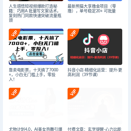
人生感悟短视频爆款打造秘
最新熊猫大享撸金项目（零
籍：巧用A 批量写文案话术，
撸），单号稳定20+ 可批量
复刻热门同款快速突破流量瓶
颈
靠卖电影票，十天搞了7000
抖音小店·精细化运营：提升·更
+，小白无门槛上手，零投
高利润（39节课）
入！
尤物计划4.0，AI美女热舞引爆
付费文章：玄学提醒-心力比能