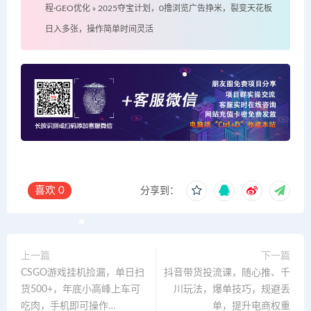
程·GEO优化
»
2025夺宝计划，0撸浏览广告挣米，裂变天花板
日入多张，操作简单时间灵活
喜欢
0
分享到：
上一篇
下一篇
CSGO游戏挂机捡漏，单日扫
抖音带货投流课，随心推、千
货500+，年底小高峰上车可
川玩法，爆单技巧，规避丢
吃肉，手机即可操作…
单，提升电商权重