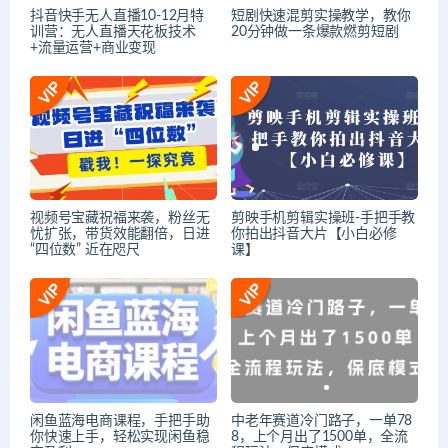
抖音快手无人直播10-12月特
短剧快速混剪实操教学，教你
训营：无人直播天花板技术
20分钟做一条爆款燃剪短剧
+流量运营+商业变现
视频号宝藏祝福来袭，粉丝无
剪映手机剪辑实操班-手把手教
忧扩张，带货效能翻倍，日进
你拍出抖音大片【小白必修
“四位数” 近在咫尺
课】
闲鱼蓝海电商课程，手把手助
中老年赛道冷门路子，一单78
你快速上手，轻松实现闲鱼稳
8，上个月出了1500单，全流