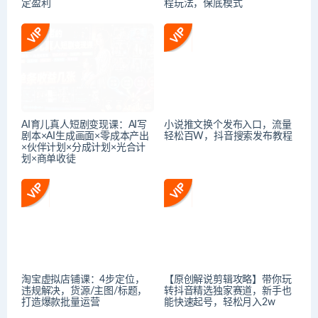
定盈利
程玩法，保底模式
AI育儿真人短剧变现课：AI写
小说推文换个发布入口，流量
剧本×AI生成画面×零成本产出
轻松百W，抖音搜索发布教程
×伙伴计划×分成计划×光合计
划×商单收徒
淘宝虚拟店铺课：4步定位，
【原创解说剪辑攻略】带你玩
违规解决，货源/主图/标题，
转抖音精选独家赛道，新手也
打造爆款批量运营
能快速起号，轻松月入2w