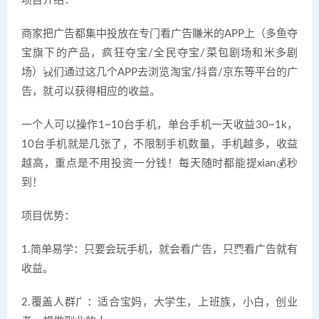
项目介绍：
商家把广告都集中投放在专门看广告賺米的APP上（多鱼夺
宝旗下的产品，疯狂夺宝/全民夺宝/菜包剧场和米多剧
场）我们通过这几个APP去浏览淘宝/抖音/京东等平台的广
告，就可以获得相应的收益。
一个人可以操作1~10台手机，单台手机一天收益30~1k，
10台手机就是几张了，不限制手机数量，手机越多，收益
越高，重点是不用投资一分钱！每天随时都能提xian💰秒
到！
项目优势：
1.简单易学：只要会玩手机，就会看广告，只要看广告就有
收益。
2.覆盖人群广：适合宝妈，大学生，上班族，小白，创业