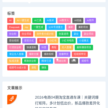
标签
AI
AI一键生成
AI工具
AI技术
AI数字人
AI绘画
AI软件
Deepseek
mp
一键生成
公众号流量主
兼职
兼职项目
创业粉
创业项目
创作者分成计划
创富道场
副业
副业项目
原创视频
变现方式
培训
小红书
小红书电商
小说推文
引流创业粉
快速涨粉
抖音
教程
无人直播
最新赚钱项目
淘宝无人直播
爆款文案
爆款视频
直播带货
短视频带货
私域流量
精准创业粉
精准引流
网盘拉新
视频
视频号
视频号分成计划
课程
赚钱
文章展示
2026电商04期淘宝直通车课｜关键词爆
打矩阵，多计划低出价，新品爆款差异化