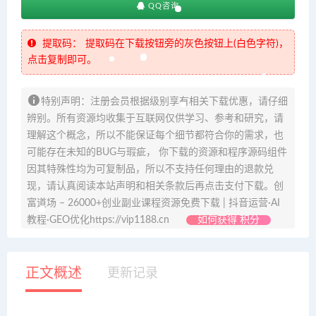
QQ咨询
提取码：
提取码在下载按钮旁的灰色按钮上(白色字符)，
点击复制即可。
特别声明：注册会员根据级别享有相关下载优惠，请仔细
辨别。所有资源均收集于互联网仅供学习、参考和研究，请
理解这个概念，所以不能保证每个细节都符合你的需求，也
可能存在未知的BUG与瑕疵， 你下载的资源和程序源码组件
因其特殊性均为可复制品，所以不支持任何理由的退款兑
现，请认真阅读本站声明和相关条款后再点击支付下载。创
富道场 – 26000+创业副业课程资源免费下载 | 抖音运营·AI
教程·GEO优化https://vip1188.cn
如何获得 积分
正文概述
更新记录