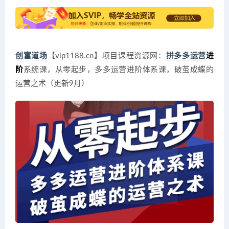
创富道场
【vip1188.cn】项目课程资源网：
拼多多运营
进
阶
系统课，从零起步，多多运营进阶体系课，破茧成蝶的
运营之术（更新9月）