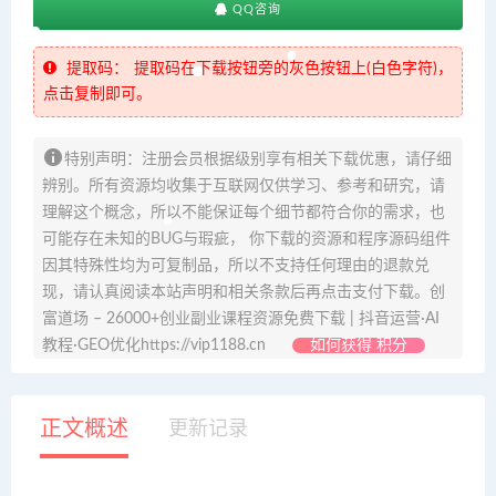
QQ咨询
提取码：
提取码在下载按钮旁的灰色按钮上(白色字符)，
点击复制即可。
特别声明：注册会员根据级别享有相关下载优惠，请仔细
辨别。所有资源均收集于互联网仅供学习、参考和研究，请
理解这个概念，所以不能保证每个细节都符合你的需求，也
可能存在未知的BUG与瑕疵， 你下载的资源和程序源码组件
因其特殊性均为可复制品，所以不支持任何理由的退款兑
现，请认真阅读本站声明和相关条款后再点击支付下载。创
富道场 – 26000+创业副业课程资源免费下载 | 抖音运营·AI
教程·GEO优化https://vip1188.cn
如何获得 积分
正文概述
更新记录