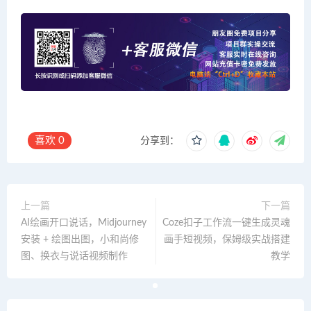
喜欢
0
分享到：
上一篇
下一篇
AI绘画开口说话，Midjourney
Coze扣子工作流一键生成灵魂
安装 + 绘图出图，小和尚修
画手短视频，保姆级实战搭建
图、换衣与说话视频制作
教学