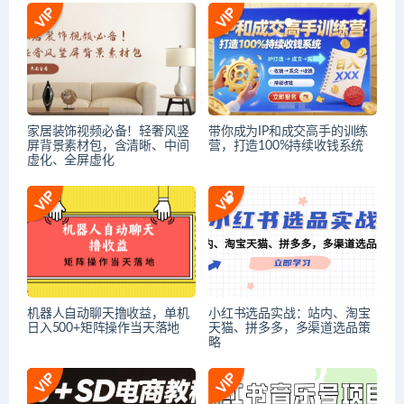
家居装饰视频必备！轻奢风竖
带你成为IP和成交高手的训练
屏背景素材包，含清晰、中间
营，打造100%持续收钱系统
虚化、全屏虚化
机器人自动聊天撸收益，单机
小红书选品实战：站内、淘宝
日入500+矩阵操作当天落地
天猫、拼多多，多渠道选品策
略