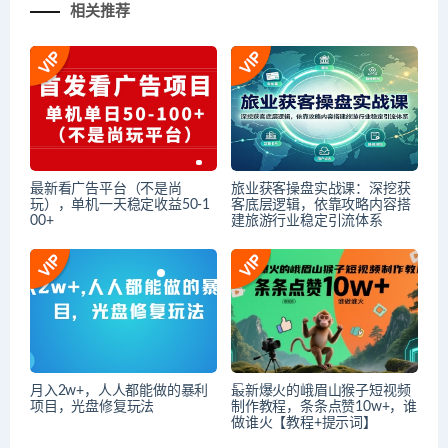
相关推荐
最新看广告平台（不是尚
旅业获客操盘实战课：深挖获
玩），单机一天稳定收益50-1
客底层逻辑，依靠攻略内容搭
00+
建旅游行业稳定引流体系
月入2w+，人人都能做的暴利
最新爆火的峨眉山猴子短视频
项目，光盘修复玩法
制作教程，条条点赞10w+，谁
做谁火【教程+提示词】