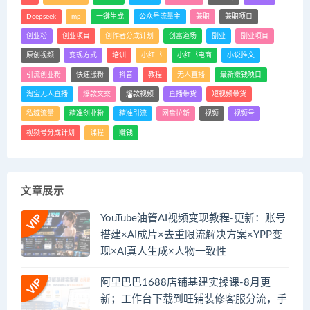
Deepseek
mp
一键生成
公众号流量主
兼职
兼职项目
创业粉
创业项目
创作者分成计划
创富道场
副业
副业项目
原创视频
变现方式
培训
小红书
小红书电商
小说推文
引流创业粉
快速涨粉
抖音
教程
无人直播
最新赚钱项目
淘宝无人直播
爆款文案
爆款视频
直播带货
短视频带货
私域流量
精准创业粉
精准引流
网盘拉新
视频
视频号
视频号分成计划
课程
赚钱
文章展示
YouTube油管AI视频变现教程-更新：账号
搭建×AI成片×去重限流解决方案×YPP变
现×AI真人生成×人物一致性
阿里巴巴1688店铺基建实操课-8月更
新；工作台下载到旺铺装修客服分流，手