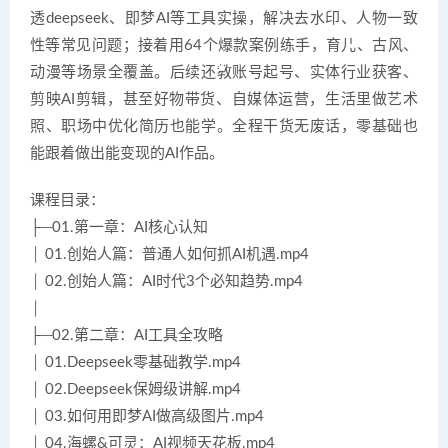
透deepseek、即梦AI等工具实操，解决去水印、人物一致
性等常见问题；接着用64个爆款案例练手，育儿、古风、
动漫等场景全覆盖。后续还教账号起号、实体行业获客、
剪映AI剪辑，甚至好物带货、自媒体运营，生活里做艺术
照、职场中优化简历也能学。全程干货无废话，零基础也
能跟着做出能变现的AI作品。
课程目录：
├─01.第一章：AI核心认知
│ 01.创始人篇：普通人如何抓AI机遇.mp4
│ 02.创始人篇：AI时代3个必知趋势.mp4
│
├─02.第二章：AI工具全攻略
│ 01.Deepseek零基础教学.mp4
│ 02.Deepseek保姆级讲解.mp4
│ 03.如何用即梦AI做高级图片.mp4
│ 04.海螺&可灵：AI视频天花板.mp4