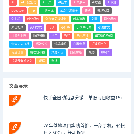
AI
AI一键生成
AI工具
AI技术
AI数字人
AI绘画
AI软件
Deepseek
mp
一键生成
公众号流量主
兼职
兼职项目
创业粉
创业项目
创作者分成计划
创富道场
副业
副业项目
原创视频
变现方式
培训
小红书
小红书电商
小说推文
引流创业粉
快速涨粉
抖音
教程
无人直播
最新赚钱项目
淘宝无人直播
爆款文案
爆款视频
直播带货
短视频带货
私域流量
精准创业粉
精准引流
网盘拉新
视频
视频号
视频号分成计划
课程
赚钱
文章展示
快手全自动短剧分销｜单账号日收益15+
26年落地项目实践首推，一部手机，轻松
日入500+，长期稳定