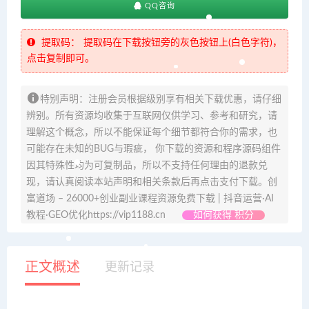
QQ咨询
提取码：
提取码在下载按钮旁的灰色按钮上(白色字符)，
点击复制即可。
特别声明：注册会员根据级别享有相关下载优惠，请仔细
辨别。所有资源均收集于互联网仅供学习、参考和研究，请
理解这个概念，所以不能保证每个细节都符合你的需求，也
可能存在未知的BUG与瑕疵， 你下载的资源和程序源码组件
因其特殊性均为可复制品，所以不支持任何理由的退款兑
现，请认真阅读本站声明和相关条款后再点击支付下载。创
富道场 – 26000+创业副业课程资源免费下载 | 抖音运营·AI
教程·GEO优化https://vip1188.cn
如何获得 积分
正文概述
更新记录