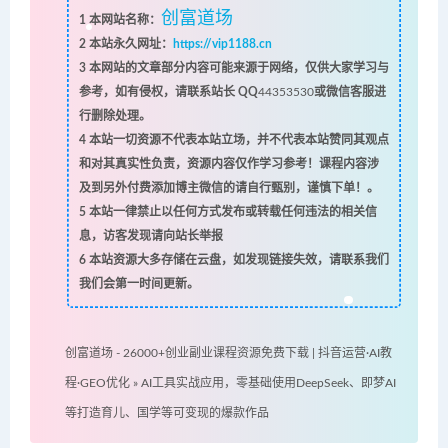
创富道场
1
本网站名称：
2
本站永久网址：
https://vip1188.cn
3
本网站的文章部分内容可能来源于网络，仅供大家学习与
参考，如有侵权，请联系站长 QQ
44353530
或微信客服进
行删除处理。
4
本站一切资源不代表本站立场，并不代表本站赞同其观点
和对其真实性负责，资源内容仅作学习参考！课程内容涉
及到另外付费添加博主微信的请自行甄别，谨慎下单！。
5
本站一律禁止以任何方式发布或转载任何违法的相关信
息，访客发现请向站长举报
6
本站资源大多存储在云盘，如发现链接失效，请联系我们
我们会第一时间更新。
创富道场 - 26000+创业副业课程资源免费下载 | 抖音运营·AI教
程·GEO优化
»
AI工具实战应用，零基础使用DeepSeek、即梦AI
等打造育儿、国学等可变现的爆款作品