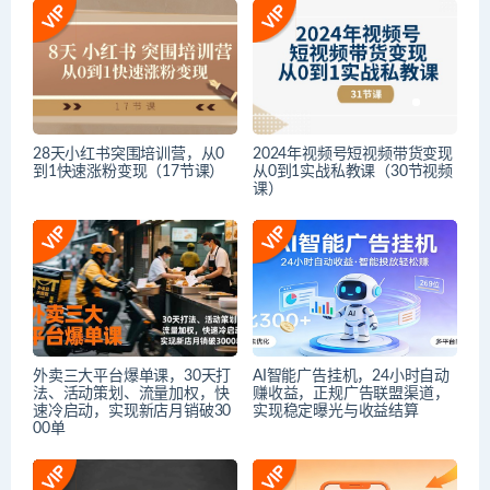
28天小红书突围培训营，从0
2024年视频号短视频带货变现
到1快速涨粉变现（17节课）
从0到1实战私教课（30节视频
课）
外卖三大平台爆单课，30天打
AI智能广告挂机，24小时自动
法、活动策划、流量加权，快
赚收益，正规广告联盟渠道，
速冷启动，实现新店月销破30
实现稳定曝光与收益结算
00单