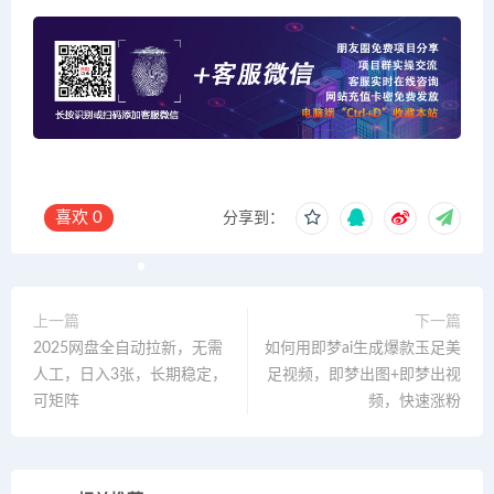
喜欢
0
分享到：
上一篇
下一篇
2025网盘全自动拉新，无需
如何用即梦ai生成爆款玉足美
人工，日入3张，长期稳定，
足视频，即梦出图+即梦出视
可矩阵
频，快速涨粉