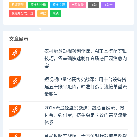
私域流量
精准创业粉
精准引流
网盘拉新
视频
视频号
视频号分成计划
课程
赚钱
文章展示
农村治愈短视频创作课：AI工具搭配剪辑
技巧，零基础快速制作高质感田园治愈内
容
短视频IP量化获客实战课：用十台设备搭
建五十账号矩阵，精准打造引流接单型流
量账号
2026流量操盘实战课：融合自然流、微
付费、强付费，搭建稳定长效的带货流量
体系
竞品攻防实战课：全方位对标截流与反截