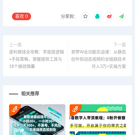
喜欢
0
分享到：
上一篇
下一篇
逐利搞钱全攻略：学底层逻辑
即梦AI全功能实战课：从静态
+手段策略，掌握提效工具与
创作到动态视频的全链路技术
18个搞钱锦囊
月入3万+实操方案
相关推荐