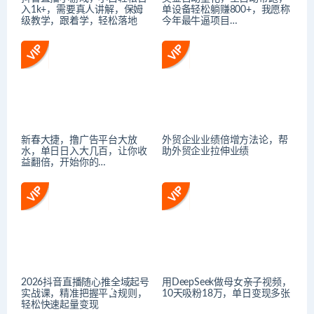
入1k+，需要真人讲解，保姆
单设备轻松躺赚800+，我愿称
级教学，跟着学，轻松落地
今年最牛逼项目…
新春大捷，撸广告平台大放
外贸企业业绩倍增方法论，帮
水，单日日入大几百，让你收
助外贸企业拉伸业绩
益翻倍，开始你的…
2026抖音直播随心推全域起号
用DeepSeek做母女亲子视频，
实战课，精准把握平台规则，
10天吸粉18万，单日变现多张
轻松快速起量变现