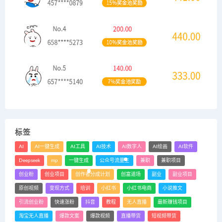
标签
AI
AI一键生成
AI工具
AI技术
AI数字人
AI绘画
AI软件
Deepseek
mp
一键生成
公众号流量主
兼职
兼职项目
创业粉
创业项目
创作者分成计划
创富道场
副业
副业项目
原创视频
变现方式
培训
小红书
小红书电商
小说推文
引流创业粉
快速涨粉
抖音
教程
无人直播
最新赚钱项目
淘宝无人直播
爆款文案
爆款视频
直播带货
短视频带货