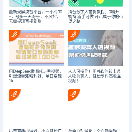
最新录屏搞钱平台，一小时30
抖音数字人带货教程：0粉开
+，号多一天3张+，不风控，
橱窗 新手可做 开启属于你的带
无需提现直接到账
货之路
用DeepSeek做哪吒走秀视频，
人人可操作！用AI软件转卡通
引爆流量涨粉利器，单日变现
人物为真人，轻松制作高收益
1k
视频！
抖音直播小游戏，小白轻松日
美金自动量化，全自动带跑，