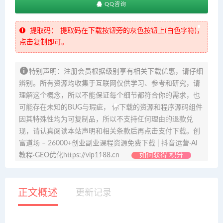
QQ咨询
提取码：
提取码在下载按钮旁的灰色按钮上(白色字符)，
点击复制即可。
特别声明：注册会员根据级别享有相关下载优惠，请仔细
辨别。所有资源均收集于互联网仅供学习、参考和研究，请
理解这个概念，所以不能保证每个细节都符合你的需求，也
可能存在未知的BUG与瑕疵， 你下载的资源和程序源码组件
因其特殊性均为可复制品，所以不支持任何理由的退款兑
现，请认真阅读本站声明和相关条款后再点击支付下载。创
富道场 – 26000+创业副业课程资源免费下载 | 抖音运营·AI
教程·GEO优化https://vip1188.cn
如何获得 积分
正文概述
更新记录