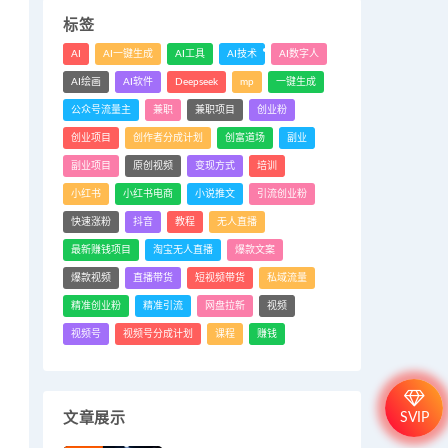
标签
AI
AI一键生成
AI工具
AI技术
AI数字人
AI绘画
AI软件
Deepseek
mp
一键生成
公众号流量主
兼职
兼职项目
创业粉
创业项目
创作者分成计划
创富道场
副业
副业项目
原创视频
变现方式
培训
小红书
小红书电商
小说推文
引流创业粉
快速涨粉
抖音
教程
无人直播
最新赚钱项目
淘宝无人直播
爆款文案
爆款视频
直播带货
短视频带货
私域流量
精准创业粉
精准引流
网盘拉新
视频
视频号
视频号分成计划
课程
赚钱
SVIP
文章展示