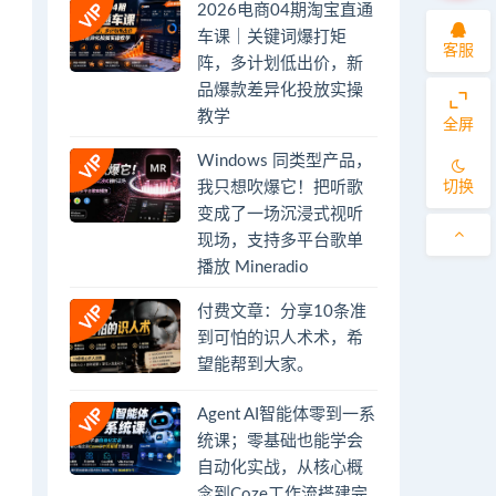
2026电商04期淘宝直通
车课｜关键词爆打矩
客服
阵，多计划低出价，新
品爆款差异化投放实操
教学
全屏
Windows 同类型产品，
切换
我只想吹爆它！把听歌
变成了一场沉浸式视听
现场，支持多平台歌单
播放 Mineradio
付费文章：分享10条准
到可怕的识人术术，希
望能帮到大家。
Agent AI智能体零到一系
统课；零基础也能学会
自动化实战，从核心概
念到Coze工作流搭建完