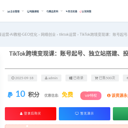
能
企业管理
电脑课程
精品资料
✎项目实操
认知突围
音运营·AI教程·GEO优化
网络创业
tiktok运营
TikTok跨境变现课：账号
>
>
>
2025-09-18
admin
已收录
已售500次
10
积分
免费
该资源永
优惠信息:
VIP特权
登录后购买
暂无演示