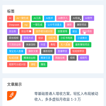
标签
AI
AI一键生成
AI工具
AI技术
AI数字人
AI绘画
AI软件
Deepseek
mp
一键生成
公众号流量主
兼职
兼职项目
创业粉
创业项目
创作者分成计划
创富道场
副业
副业项目
原创视频
变现方式
培训
小红书
小红书电商
小说推文
引流创业粉
快速涨粉
抖音
教程
无人直播
最新赚钱项目
淘宝无人直播
爆款文案
爆款视频
直播带货
短视频带货
私域流量
精准创业粉
精准引流
网盘拉新
视频
视频号
视频号分成计划
课程
赚钱
文章展示
零基础普通人增收方案，轻投入布局被动
收入，多多虚拟月收益 1-3 万