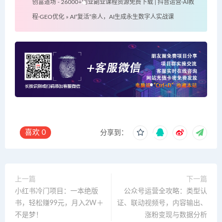
创富道场 - 26000+创业副业课程资源免费下载 | 抖音运营·AI教
程·GEO优化
»
AI“复活”亲人，AI生成永生数字人实战课
喜欢
0
分享到：
上一篇
下一篇
小红书冷门项目：一本绝版
公众号运营全攻略：类型认
书，轻松赚99元，月入2W＋
证、联动视频号，内容输出、
不是梦！
涨粉变现与数据分析