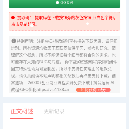
QQ咨询
提取码：
提取码在下载按钮旁的灰色按钮上(白色字符)，
点击复制即可。
特别声明：注册会员根据级别享有相关下载优惠，请仔细
辨别。所有资源均收集于互联网仅供学习、参考和研究，请
理解这个概念，所以不能保证每个细节都符合你的需求，也
可能存在未知的BUG与瑕疵， 你下载的资源和程序源码组件
因其特殊性均为可复制品，所以不支持任何理由的退款兑
现，请认真阅读本站声明和相关条款后再点击支付下载。创
富道场 – 26000+创业副业课程资源免费下载 | 抖音运营·AI
教程·GEO优化https://vip1188.cn
如何获得 积分
正文概述
更新记录