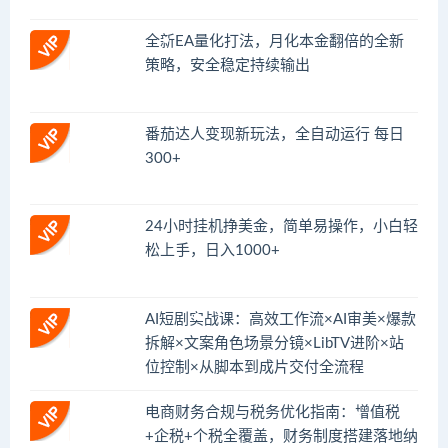
全新EA量化打法，月化本金翻倍的全新
策略，安全稳定持续输出
番茄达人变现新玩法，全自动运行 每日
300+
24小时挂机挣美金，简单易操作，小白轻
松上手，日入1000+
AI短剧实战课：高效工作流×AI审美×爆款
拆解×文案角色场景分镜×LibTV进阶×站
位控制×从脚本到成片交付全流程
电商财务合规与税务优化指南：增值税
+企税+个税全覆盖，财务制度搭建落地纳