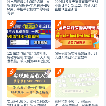
秋水影视解说独家精选课：文
2024拼多多无货源直播带货创
案速通+AI指令+字幕预设+BG
业密训营：新风口，普通人的
M库，手把手实操教学零基础
直播创业密训营
可学
12月最新“摆烂式”引流打法，
闲鱼无货源实操高端玩法，月
突破平台私信限制，一天无限
入过万精细化运营教程
发私信，单天引流400+创业粉
实现睡后收入，单号单日500-
看剧拉新小项目，截留玩
2000+,别人看广告＝你赚钱，
法， 不需要剪辑，只需要会手