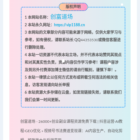
版权声明
创富道场
1
本网站名称：
2
本站永久网址：
https://vip1188.cn
3
本网站的文章部分内容可能来源于网络，仅供大家学习与
参考，如有侵权，请联系站长 QQ
44353530
或微信客服进
行删除处理。
4
本站一切资源不代表本站立场，并不代表本站赞同其观点
和对其真实性负责，资源内容仅作学习参考！课程内容涉
及到另外付费添加博主微信的请自行甄别，谨慎下单！。
5
本站一律禁止以任何方式发布或转载任何违法的相关信
息，访客发现请向站长举报
6
本站资源大多存储在云盘，如发现链接失效，请联系我们
我们会第一时间更新。
创富道场 - 26000+创业副业课程资源免费下载 | 抖音运营·AI教
程·GEO优化
»
视频号书法赛道变现课：AI内容生产、自动化剪