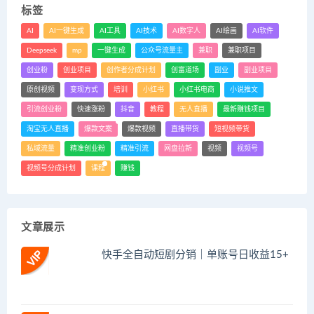
标签
AI
AI一键生成
AI工具
AI技术
AI数字人
AI绘画
AI软件
Deepseek
mp
一键生成
公众号流量主
兼职
兼职项目
创业粉
创业项目
创作者分成计划
创富道场
副业
副业项目
原创视频
变现方式
培训
小红书
小红书电商
小说推文
引流创业粉
快速涨粉
抖音
教程
无人直播
最新赚钱项目
淘宝无人直播
爆款文案
爆款视频
直播带货
短视频带货
私域流量
精准创业粉
精准引流
网盘拉新
视频
视频号
视频号分成计划
课程
赚钱
文章展示
快手全自动短剧分销｜单账号日收益15+