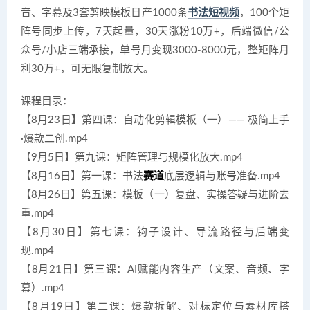
音、字幕及3套剪映模板日产1000条
书法短视频
，100个矩
阵号同步上传，7天起量，30天涨粉10万+，后端微信/公
众号/小店三端承接，单号月变现3000-8000元，整矩阵月
利30万+，可无限复制放大。
课程目录：
【8月23日】第四课：自动化剪辑模板（一）—— 极简上手
·爆款二创.mp4
【9月5日】第九课：矩阵管理与规模化放大.mp4
【8月16日】第一课：书法
赛道
底层逻辑与账号准备.mp4
【8月26日】第五课：模板（一）复盘、实操答疑与进阶去
重.mp4
【8月30日】第七课：钩子设计、导流路径与后端变
现.mp4
【8月21日】第三课：AI赋能内容生产（文案、音频、字
幕）.mp4
【8月19日】第二课：爆款拆解、对标定位与素材库搭