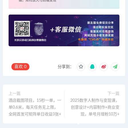
辑，矩阵放大与后端变现
喜欢
0
分享到：
上一篇
下一篇
酒店截图项目，15秒一单，一
2025数字人制作与变现课，
单0.6米，每天任务无上限，
创意设计+内容制作+商业变
全网首发可矩阵单日收益3张+
现，单号月增粉10万+