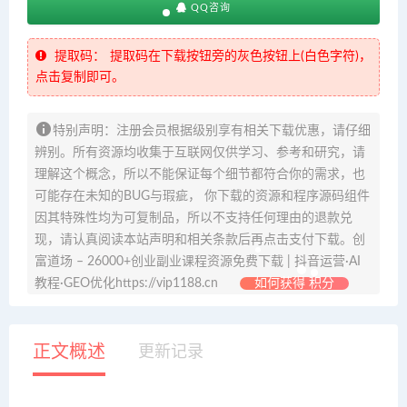
QQ咨询
提取码：
提取码在下载按钮旁的灰色按钮上(白色字符)，
点击复制即可。
特别声明：注册会员根据级别享有相关下载优惠，请仔细
辨别。所有资源均收集于互联网仅供学习、参考和研究，请
理解这个概念，所以不能保证每个细节都符合你的需求，也
可能存在未知的BUG与瑕疵， 你下载的资源和程序源码组件
因其特殊性均为可复制品，所以不支持任何理由的退款兑
现，请认真阅读本站声明和相关条款后再点击支付下载。创
富道场 – 26000+创业副业课程资源免费下载 | 抖音运营·AI
教程·GEO优化https://vip1188.cn
如何获得 积分
正文概述
更新记录