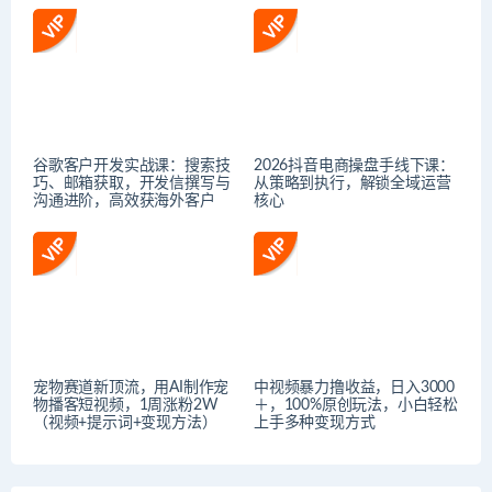
谷歌客户开发实战课：搜索技
2026抖音电商操盘手线下课：
巧、邮箱获取，开发信撰写与
从策略到执行，解锁全域运营
沟通进阶，高效获海外客户
核心
宠物赛道新顶流，用AI制作宠
中视频暴力撸收益，日入3000
物播客短视频，1周涨粉2W
＋，100%原创玩法，小白轻松
（视频+提示词+变现方法）
上手多种变现方式