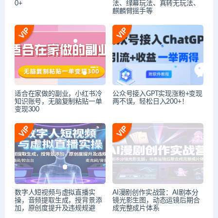
0+
法、绿幕玩法、真转无玩法、
麒麟臂摇手等
适合在家做的副业，小红书冷
公众号接入GPT实现涨粉+变现
知识账号，无脑复制粘贴一单
两不误，轻松日入200+！
变现300
数字人短视频与虚拟直播实
AI漫剧创作实战营：AI剧本分
操，音频提取生成，授背景添
镜光影生图，动态运镜后期合
加，原创度提升及违规规避
成完整成片体系