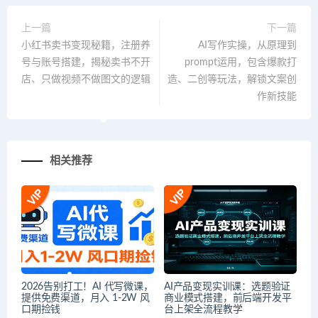
上一篇
下一篇
小红书卖书变现秘籍，注册养
AI写作实操，从原理到
号与账号搭建，揭秘卖书不开
prompt运用，包含爆款打
店、只做视频不做图文的逻辑
造、二创等玩法，解锁文案创
作新技能
相关推荐
2026告别打工！AI 代写微课，
AI产品变现实训课：选题验证
提供免费渠道，月入 1-2W 风
商业模式搭建，前后端开发平
口期捡钱
台上架全流程教学