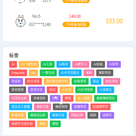
标签
AI
AI一键生成
AI工具
AI技术
AI数字人
AI绘画
AI软件
Deepseek
mp
一键生成
公众号流量主
兼职
兼职项目
创业粉
创业项目
创作者分成计划
创富道场
副业
副业项目
原创视频
变现方式
培训
小红书
小红书电商
小说推文
引流创业粉
快速涨粉
抖音
教程
无人直播
最新赚钱项目
淘宝无人直播
爆款文案
爆款视频
直播带货
短视频带货
私域流量
精准创业粉
精准引流
网盘拉新
视频
视频号
视频号分成计划
课程
赚钱