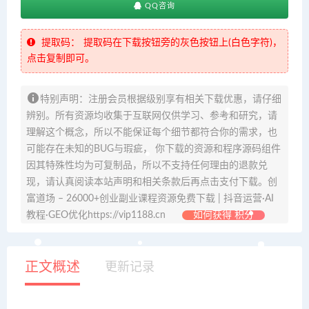
QQ咨询
提取码：
提取码在下载按钮旁的灰色按钮上(白色字符)，
点击复制即可。
特别声明：注册会员根据级别享有相关下载优惠，请仔细
辨别。所有资源均收集于互联网仅供学习、参考和研究，请
理解这个概念，所以不能保证每个细节都符合你的需求，也
可能存在未知的BUG与瑕疵， 你下载的资源和程序源码组件
因其特殊性均为可复制品，所以不支持任何理由的退款兑
现，请认真阅读本站声明和相关条款后再点击支付下载。创
富道场 – 26000+创业副业课程资源免费下载 | 抖音运营·AI
教程·GEO优化https://vip1188.cn
如何获得 积分
正文概述
更新记录