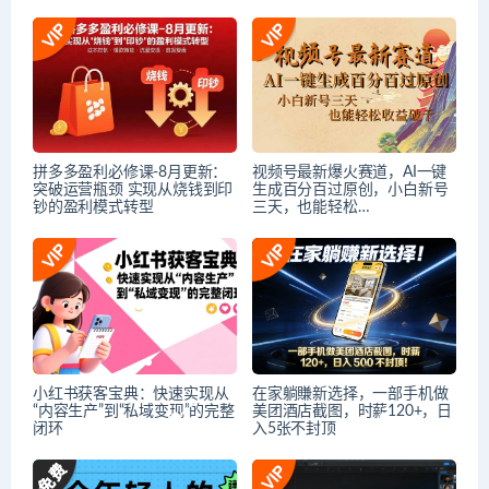
拼多多盈利必修课-8月更新：
视频号最新爆火赛道，AI一键
突破运营瓶颈 实现从烧钱到印
生成百分百过原创，小白新号
钞的盈利模式转型
三天，也能轻松…
小红书获客宝典：快速实现从
在家躺賺新选择，一部手机做
“内容生产”到“私域变现”的完整
美团酒店截图，时薪120+，日
闭环
入5张不封顶