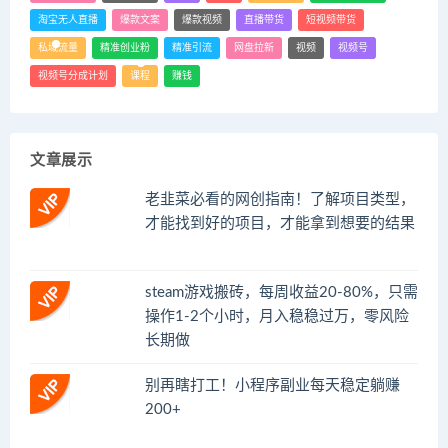
淘宝无人直播
爆款文案
爆款视频
直播带货
短视频带货
私域流量
精准创业粉
精准引流
网盘拉新
视频
视频号
视频号分成计划
课程
赚钱
文章展示
老韭菜必看的网创指南！了解项目类型，
才能找到好的项目，才能拿到想要的结果
steam游戏搬砖，每周收益20-80%，只需
操作1-2个小时，月入稳稳过万，零风险
长期做
别再瞎打工！小程序副业每天稳定躺赚
200+