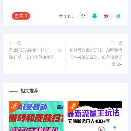
喜欢
0
分享到：
上一篇
下一篇
游戏陪玩APP推广拉新，一单
视频号变现新玩法，AI智慧哲
5R日结，无门槛蓝海项目
学+书单新玩法，单条视频佣
金1k+
相关推荐