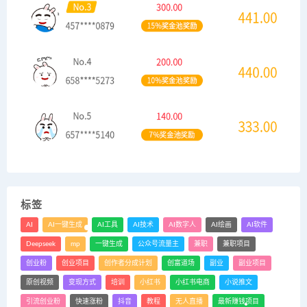
标签
AI
AI一键生成
AI工具
AI技术
AI数字人
AI绘画
AI软件
Deepseek
mp
一键生成
公众号流量主
兼职
兼职项目
创业粉
创业项目
创作者分成计划
创富道场
副业
副业项目
原创视频
变现方式
培训
小红书
小红书电商
小说推文
引流创业粉
快速涨粉
抖音
教程
无人直播
最新赚钱项目