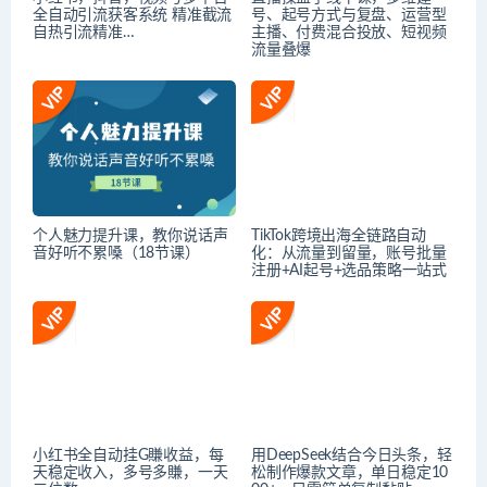
全自动引流获客系统 精准截流
号、起号方式与复盘、运营型
自热引流精准…
主播、付费混合投放、短视频
流量叠爆
个人魅力提升课，教你说话声
TikTok跨境出海全链路自动
音好听不累嗓（18节课）
化：从流量到留量，账号批量
注册+AI起号+选品策略一站式
小红书全自动挂G賺收益，每
用DeepSeek结合今日头条，轻
天稳定收入，多号多賺，一天
松制作爆款文章，单日稳定10