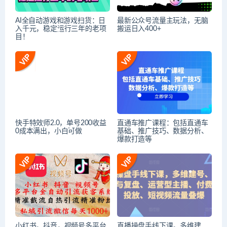
AI全自动游戏和游戏扫货：日
最新公众号流量主玩法，无脑
入千元，稳定运行三年的老项
搬运日入400+
目！
快手特效师2.0，单号200收益
直通车推广课程：包括直通车
0成本满出，小白可做
基础、推广技巧、数据分析、
爆款打造等
小红书，抖音，视频号多平台
直播操盘手线下课，多维建