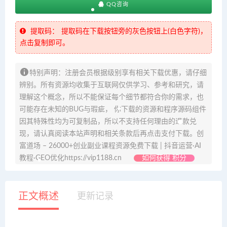
QQ咨询
提取码：
提取码在下载按钮旁的灰色按钮上(白色字符)，
点击复制即可。
特别声明：注册会员根据级别享有相关下载优惠，请仔细
辨别。所有资源均收集于互联网仅供学习、参考和研究，请
理解这个概念，所以不能保证每个细节都符合你的需求，也
可能存在未知的BUG与瑕疵， 你下载的资源和程序源码组件
因其特殊性均为可复制品，所以不支持任何理由的退款兑
现，请认真阅读本站声明和相关条款后再点击支付下载。创
富道场 – 26000+创业副业课程资源免费下载 | 抖音运营·AI
教程·GEO优化https://vip1188.cn
如何获得 积分
正文概述
更新记录