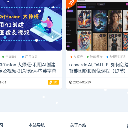
平面设计
广告设计
AI教程
插画教程
短视频营销
 Diffusion 大师班: 利用AI创建
Leonardo AI,DALL-E -如何
像及视频-31视频课-中英字幕
智能图形和图像课程（17节
1-31
10
2024-01-19
习
本站导航
关于本站