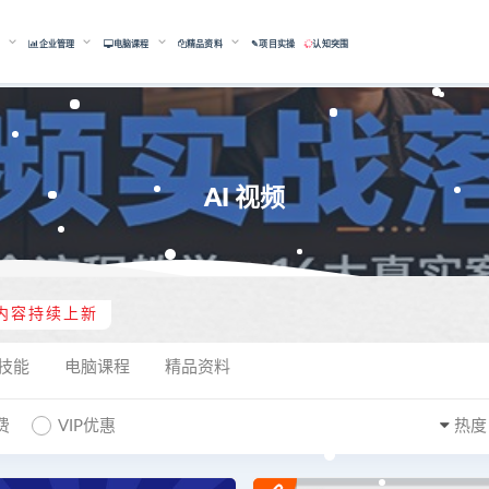
能
企业管理
电脑课程
精品资料
✎项目实操
认知突围
AI 视频
内容持续上新
技能
电脑课程
精品资料
费
VIP优惠
热度