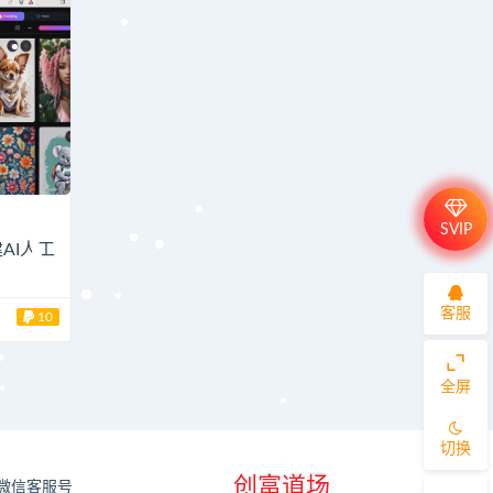
SVIP
创建AI人工
）
客服
10
全屏
切换
创富道场
微信客服号