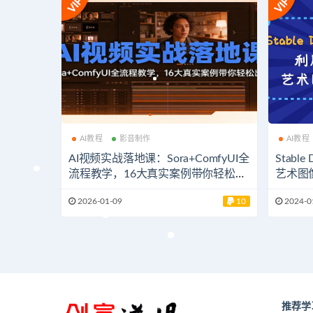
AI教程
影音制作
AI教程
AI视频实战落地课：Sora+ComfyUI全
Stable
流程教学，16大真实案例带你轻松出
艺术图
片
2026-01-09
10
2024-0
推荐学