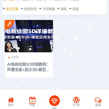
发布日期
修改时间
评论数量
随机
热度
AI教程
AI电商绘图SD详细教程：
部署安装+提示词+模型应
用全流程
首页
专题
日/夜
客服
VIP