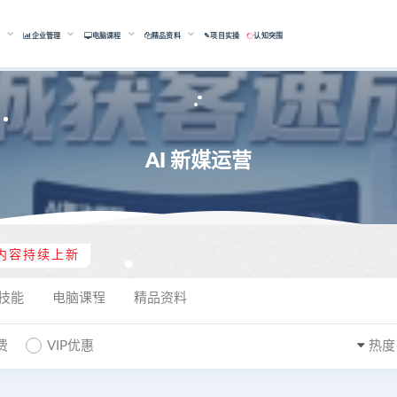
能
企业管理
电脑课程
精品资料
✎项目实操
认知突围
AI 新媒运营
内容持续上新
技能
电脑课程
精品资料
费
VIP优惠
热度