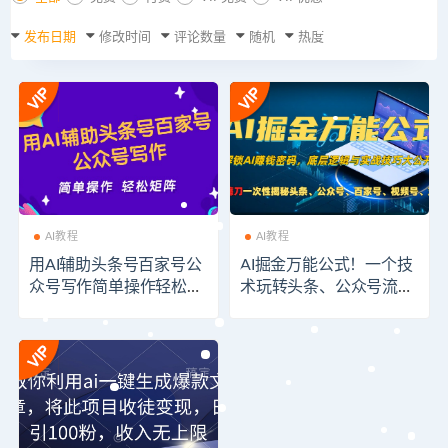
发布日期
修改时间
评论数量
随机
热度
AI教程
AI教程
用AI辅助头条号百家号公
AI掘金万能公式！一个技
众号写作简单操作轻松矩
术玩转头条、公众号流量
阵工作室日收5000+
主、视频号分成计划、
支…