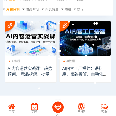
发布日期
修改时间
评论数量
随机
热度
AI教程
AI教程
AI内容运营实战课：趋势
AI内容工厂搭建：语料
预判、 竞品拆解、批量创
库、爆款拆解、自动化工
作，解放生产力
作流，解放创作生产力
首页
专题
日/夜
客服
VIP