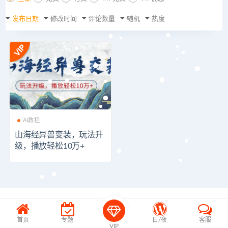
发布日期
修改时间
评论数量
随机
热度
AI教程
山海经异兽变装，玩法升
级，播放轻松10万+
首页
专题
日/夜
客服
VIP