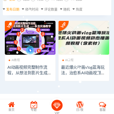
发布日期
修改时间
评论数量
随机
热度
AI教程
AI教程
AI动画视频完整制作流
最近爆火动画vlog蓝海玩
程，从想法到影片生成一
法，治愈系AI动画视频动
条龙实操教学
态插画视频教程(含素材)
首页
专题
日/夜
客服
VIP