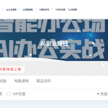
能
企业管理
电脑课程
精品资料
✎项目实操
认知突围
AI副业赚钱
内容持续上新
技能
电脑课程
精品资料
费
VIP优惠
热度