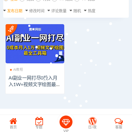
发布日期
修改时间
评论数量
随机
热度
AI教程
AI副业一网打尽0投入月
入1W+视频文字绘图最全
工具箱
首页
专题
日/夜
客服
VIP