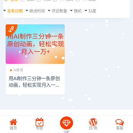
发布日期
修改时间
评论数量
随机
热度
AI教程
用AI制作三分钟一条原创
动画，轻松实现月入一万
+
首页
专题
日/夜
客服
VIP