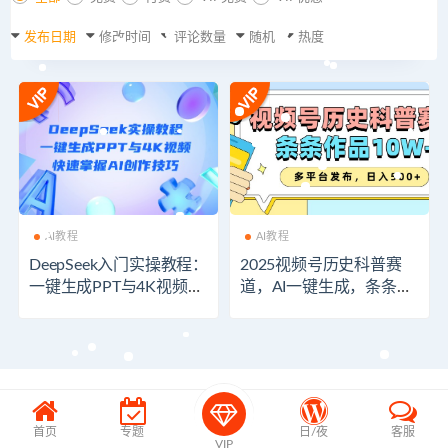
发布日期
修改时间
评论数量
随机
热度
AI教程
AI教程
DeepSeek入门实操教程：
2025视频号历史科普赛
一键生成PPT与4K视频，
道，AI一键生成，条条作
快速掌握AI创作技巧
品10W+，多平台发布，
日入500+
首页
专题
日/夜
客服
VIP