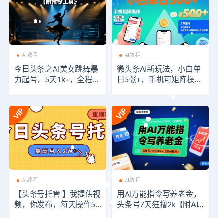
AI教程
AI教程
今日头条之AI美女跳舞暴
微头条AI新玩法，小白单
力起号，5天1k+，全程AI
日5张+，手机可矩阵操作
生成【附指令工具】
【附工具指令】
AI教程
AI教程
【头条号托管 】我提供视
用AI万能指令写养老金，
频，你发布，每天操作5
头条号7天狂撸2k【附AI
分钟，最高躺赚1W+
指令】