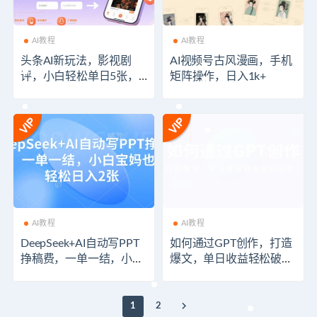
AI教程
AI教程
头条AI新玩法，影视剧
AI视频号古风漫画，手机
评，小白轻松单日5张，
矩阵操作，日入1k+
手机可操作【附工具指
令】
AI教程
AI教程
DeepSeek+AI自动写PPT
如何通过GPT创作，打造
挣稿费，一单一结，小白
爆文，单日收益轻松破四
宝妈也能轻松日入2张
位数！
1
2