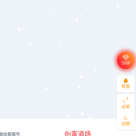
SVIP
客服
全屏
切换
创富道场
微信客服号