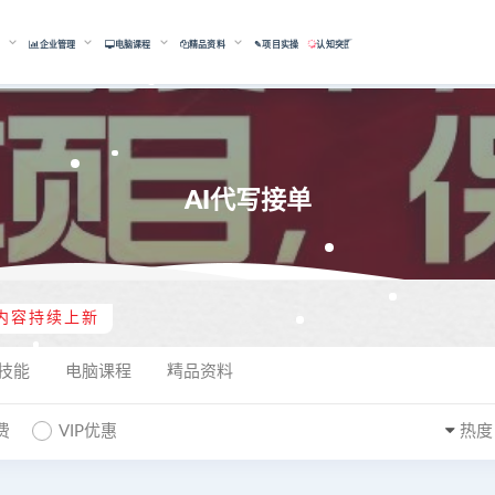
能
企业管理
电脑课程
精品资料
✎项目实操
认知突围
AI代写接单
内容持续上新
技能
电脑课程
精品资料
费
VIP优惠
热度