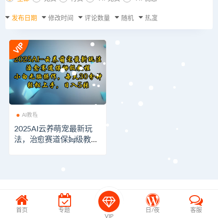
发布日期
修改时间
评论数量
随机
热度
AI教程
2025AI云养萌宠最新玩
法，治愈赛道保姆级教
程，小白无脑操作，每天
30分钟，轻松上手，日入
5张
首页
专题
日/夜
客服
VIP