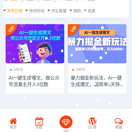
发布日期
修改时间
评论数量
随机
热度
AI教程
AI教程
AI一键生成爆文，做公众
暴力掘金新玩法，AI一键
号流量主月入5位数
生成爆文，超简单3天快
速起号，月入6000+
首页
专题
日/夜
客服
VIP