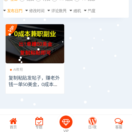
发布日期
修改时间
评论数量
随机
热度
AI教程
复制粘贴发帖子，赚老外
钱一单50美金，0成本兼
职副业
首页
专题
日/夜
客服
VIP