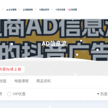
能
企业管理
电脑课程
精品资料
✎项目实操
认知突围
AD信息流
内容持续上新
技能
电脑课程
精品资料
费
VIP优惠
热度